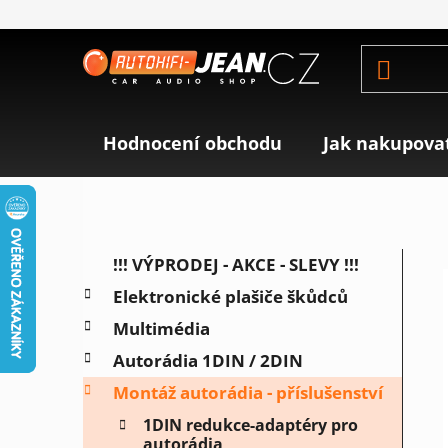
Přejít
na
obsah
Hodnocení obchodu
Jak nakupova
P
K
Přeskočit
!!! VÝPRODEJ - AKCE - SLEVY !!!
a
o
kategorie
Elektronické plašiče škůdců
t
s
e
Multimédia
t
g
r
Autorádia 1DIN / 2DIN
o
a
r
Montáž autorádia - příslušenství
i
n
1DIN redukce-adaptéry pro
e
n
autorádia