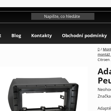
t
Blog
Kontakty
Obchodní podmínky
Domů
/
Mont
montáž 
Citroen 
Ada
Peu
Průmě
Neoho
hodnoc
Značka
produk
Adapté
je