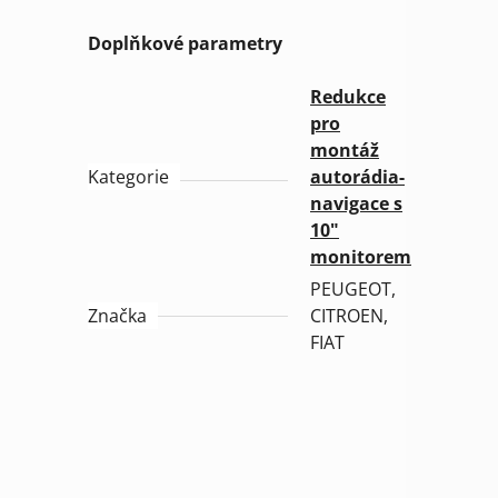
Doplňkové parametry
Redukce
pro
montáž
Kategorie
autorádia-
navigace s
10"
monitorem
PEUGEOT,
Značka
CITROEN,
FIAT