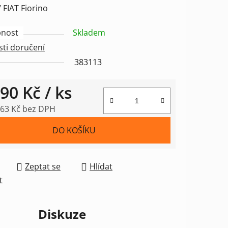
 FIAT Fiorino
nost
Skladem
ti doručení
ek.
383113
990 Kč
/ ks
,63 Kč bez DPH
 cena:
DO KOŠÍKU
Zeptat se
Hlídat
t
Diskuze