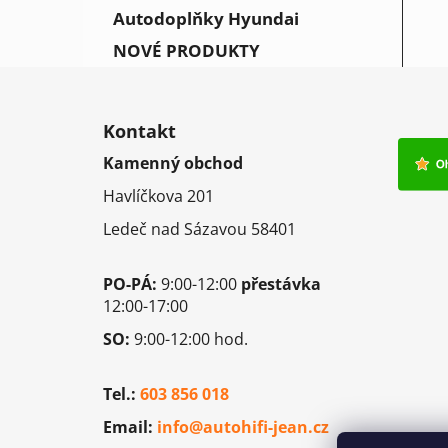
Autodoplňky Hyundai
NOVÉ PRODUKTY
Z
á
Kontakt
p
Kamenný obchod
a
Havlíčkova 201
t
í
Ledeč nad Sázavou 58401
PO-PÁ:
9:00-12:00
přestávka
12:00-17:00
SO:
9:00-12:00 hod.
Tel.:
603 856 018
Email:
info@autohifi-jean.cz