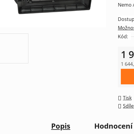
Nemo /
0,0
z
Dostup
5
Možnos
hvězdič
Kód:
1 
1 644
Měrná
Tisk
Sdíle
Popis
Hodnocení