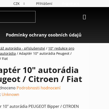
CZK
Přihlášení
Registrace
NÁKUPNÍ
KOŠÍK
Podmínky ochrany osobních údajů
Značky
áž autorádia - příslušenství
/
10" redukce pro
autorádia
/
Adaptér 10" autorádia Peugeot /
/ Fiat
ptér 10" autorádia
geot / Citroen / Fiat
rné
dnoceno
Podrobnosti hodnocení
ení
:
Unknown
tu
r 10" autorádia PEUGEOT Bipper / CITROEN