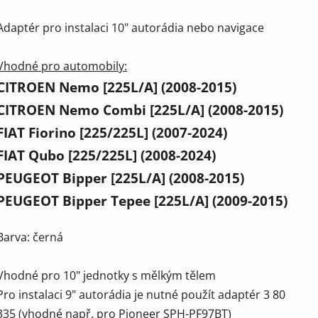
Adaptér pro instalaci 10" autorádia nebo navigace
Vhodné pro automobily:
CITROEN Nemo [225L/A] (2008-2015)
CITROEN Nemo Combi [225L/A] (2008-2015)
FIAT Fiorino [225/225L] (2007-2024)
FIAT Qubo [225/225L] (2008-2024)
PEUGEOT Bipper [225L/A] (2008-2015)
PEUGEOT Bipper Tepee [225L/A] (2009-2015)
Barva: černá
Vhodné pro 10" jednotky s mělkým tělem
Pro instalaci 9" autorádia je nutné použít adaptér 3 80
335 (vhodné např. pro Pioneer SPH-PF97BT)