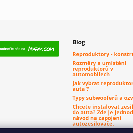
Blog
Reproduktory - konstr
Rozměry a umístění
reproduktorů v
automobilech
Jak vybrat reprodukto
auta ?
Typy subwooferů a ozv
Chcete instalovat zesi
do auta? Zde je jedno
návod na zapojení
autozesilovače.
Čím se řídit při výběru