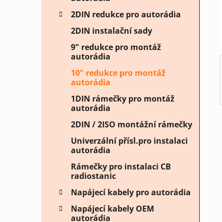
í
2DIN redukce pro autorádia
p
2DIN instalační sady
a
n
9" redukce pro montáž
autorádia
e
l
10" redukce pro montáž
autorádia
1DIN rámečky pro montáž
autorádia
2DIN / 2ISO montážní rámečky
Univerzální přísl.pro instalaci
autorádia
Rámečky pro instalaci CB
radiostanic
Napájecí kabely pro autorádia
Napájecí kabely OEM
autorádia