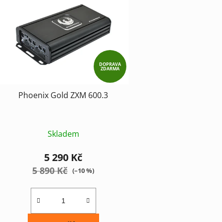
p
i
s
p
r
DOPRAVA
ZDARMA
o
d
Phoenix Gold ZXM 600.3
u
k
t
Skladem
ů
5 290 Kč
5 890 Kč
(–10 %)