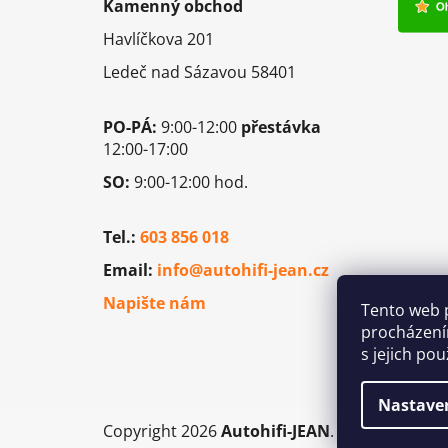
Kamenný obchod
a
Havlíčkova 201
t
í
Ledeč nad Sázavou 58401
PO-PÁ:
9:00-12:00
přestávka
12:00-17:00
SO:
9:00-12:00 hod.
Tel.:
603 856 018
Email:
info@autohifi-jean.cz
Napište nám
Tento web 
procházení
s jejich po
Nastave
Copyright 2026
Autohifi-JEAN
. Všechna práv