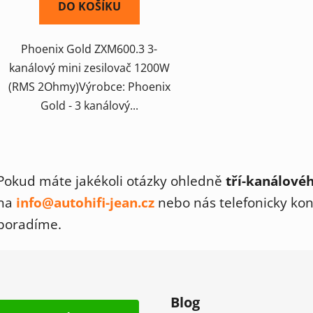
DO KOŠÍKU
Phoenix Gold ZXM600.3 3-
kanálový mini zesilovač 1200W
(RMS 2Ohmy)Výrobce: Phoenix
Gold - 3 kanálový...
O
v
Pokud máte jakékoli otázky ohledně
tří-kanálové
l
á
na
info@autohifi-jean.cz
nebo nás telefonicky kon
d
poradíme.
a
c
í
p
r
Blog
v