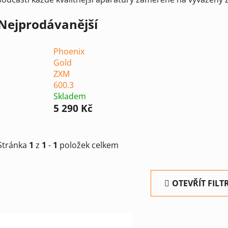
Nejprodávanější
Phoenix
Gold
ZXM
600.3
Skladem
5 290 Kč
Stránka
1
z
1
-
1
položek celkem
OTEVŘÍT FILT
V
ý