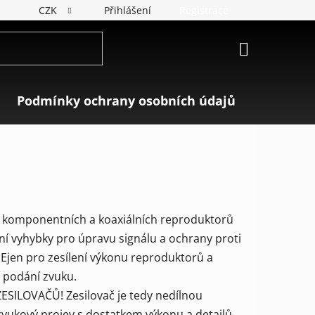
CZK
Přihlášení
Registrace
NÁKUPNÍ
KOŠÍK
Podmínky ochrany osobních údajů
Značky
ní komponentních a koaxiálních reproduktorů
ní vyhybky pro úpravu signálu a ochrany proti
 NEjen pro zesílení výkonu reproduktorů a
í podání zvuku.
SILOVAČŮ! Zesilovač je tedy nedílnou
zvukový projev s dostatkem výkonu a detailů.