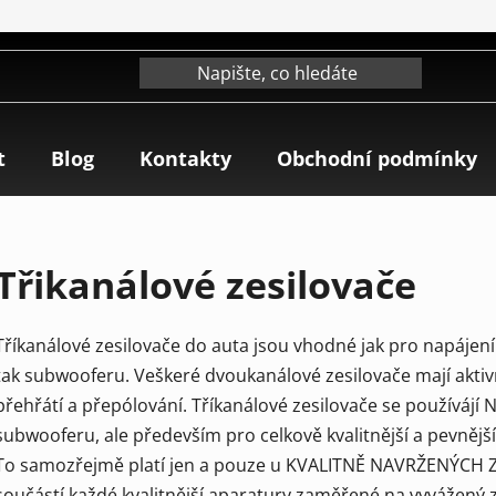
t
Blog
Kontakty
Obchodní podmínky
Třikanálové zesilovače
Tříkanálové zesilovače do auta jsou vhodné jak pro napáje
tak subwooferu. Veškeré dvoukanálové zesilovače mají aktiv
přehřátí a přepólování. Tříkanálové zesilovače se používájí
subwooferu, ale především pro celkově kvalitnější a pevnějš
To samozřejmě platí jen a pouze u KVALITNĚ NAVRŽENÝCH ZE
součástí každé kvalitnější aparatury zaměřené na vyvážený 