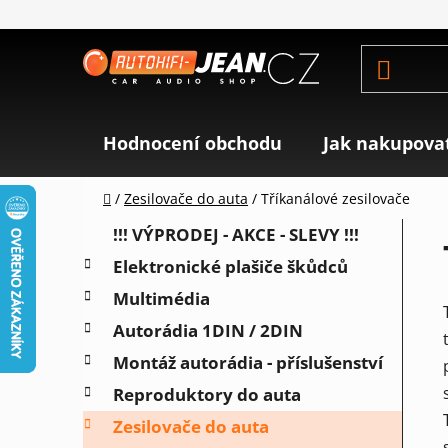
Přejít
na
obsah
Hodnocení obchodu
Jak nakupova
Domů
/
Zesilovače do auta
/
Tříkanálové zesilovače
P
K
Přeskočit
!!! VÝPRODEJ - AKCE - SLEVY !!!
a
o
kategorie
Elektronické plašiče škůdců
t
s
e
Multimédia
t
g
r
Autorádia 1DIN / 2DIN
o
a
r
Montáž autorádia - příslušenství
i
n
Reproduktory do auta
e
n
Zesilovače do auta
í