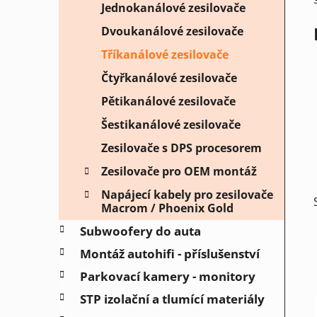
p
Jednokanálové zesilovače
a
Dvoukanálové zesilovače
n
Tříkanálové zesilovače
e
Čtyřkanálové zesilovače
l
Pětikanálové zesilovače
Šestikanálové zesilovače
Zesilovače s DPS procesorem
Zesilovače pro OEM montáž
Napájecí kabely pro zesilovače
Macrom / Phoenix Gold
Subwoofery do auta
Montáž autohifi - příslušenství
Parkovací kamery - monitory
STP izolační a tlumící materiály