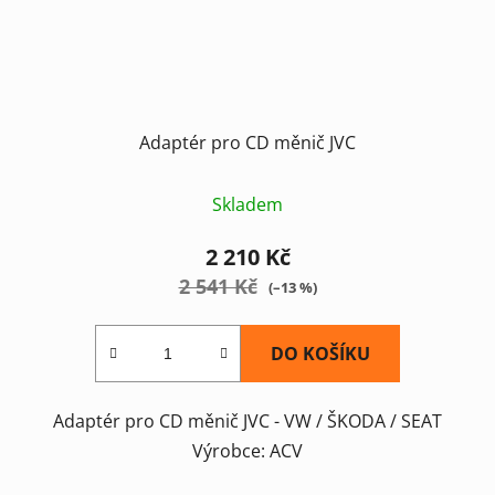
Adaptér pro CD měnič JVC
Skladem
2 210 Kč
2 541 Kč
(–13 %)
DO KOŠÍKU
Adaptér pro CD měnič JVC - VW / ŠKODA / SEAT
Výrobce: ACV