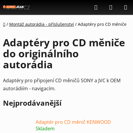
Přejít
Hledat
NÁKUP
na
KOŠÍK
obsah
Domů
/
Montáž autorádia - příslušenství
/
Adaptéry pro CD měniče
Adaptéry pro CD měniče
do originálního
autorádia
Adaptéry pro připojení CD měničů SONY a JVC k OEM
autorádiím - navigacím.
Nejprodávanější
Adaptér pro CD měnič KENWOOD
Skladem