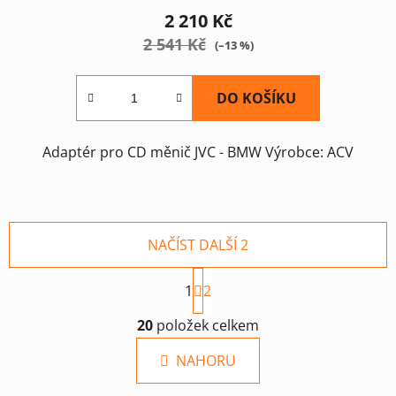
2 210 Kč
2 541 Kč
(–13 %)
DO KOŠÍKU
Adaptér pro CD měnič JVC - BMW Výrobce: ACV
NAČÍST DALŠÍ 2
S
1
t
2
r
O
á
20
položek celkem
v
n
l
k
NAHORU
á
o
d
v