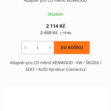
Adaptér pro CD měnič KENWOOD
Skladem
2 114 Kč
2 430 Kč
(–13 %)
DO KOŠÍKU
Adaptér pro CD měnič KENWOOD - VW / ŠKODA /
SEAT / AUDI Výrobce: Connects2