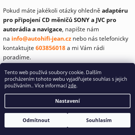
a
á
Pokud máte jakékoli otázky ohledně
c
n
adaptéru
í
í
pro připojení CD měničů SONY a JVC pro
p
autorádia a navigace
, napište nám
r
v
na
info@autohifi-jean.cz
nebo nás telefonicky
k
kontaktujte
603856018
a mi Vám rádi
y
v
poradíme.
ý
p
Z
Tento web používá soubory cookie. Dalším
i
á
procházením tohoto webu vyjadřujete souhlas s jejich
s
Kontakt
používáním.. Více informací
zde
.
p
u
Kamenný obchod
a
Nastavení
t
Havlíčkova 201
í
Ledeč nad Sázavou 58401
Odmítnout
Souhlasím
PO-PÁ:
9:00-12:00
přestávka
12:00-17:00