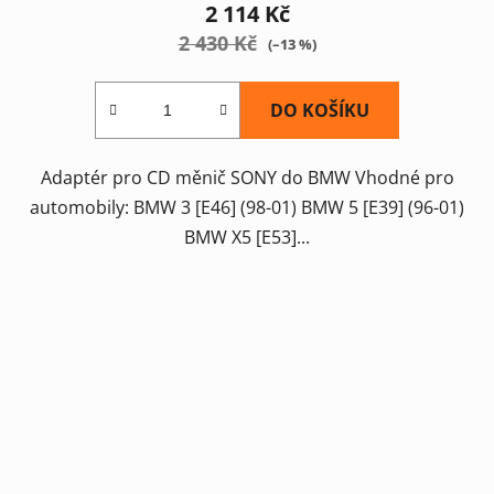
2 114 Kč
2 430 Kč
(–13 %)
DO KOŠÍKU
Adaptér pro CD měnič SONY do BMW Vhodné pro
automobily: BMW 3 [E46] (98-01) BMW 5 [E39] (96-01)
BMW X5 [E53]...