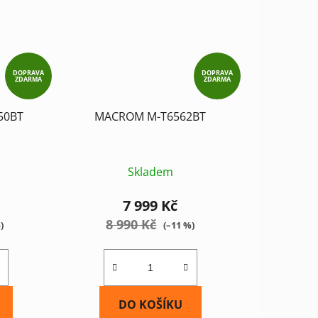
DOPRAVA
DOPRAVA
ZDARMA
ZDARMA
50BT
MACROM M-T6562BT
Skladem
7 999 Kč
8 990 Kč
)
(–11 %)
DO KOŠÍKU