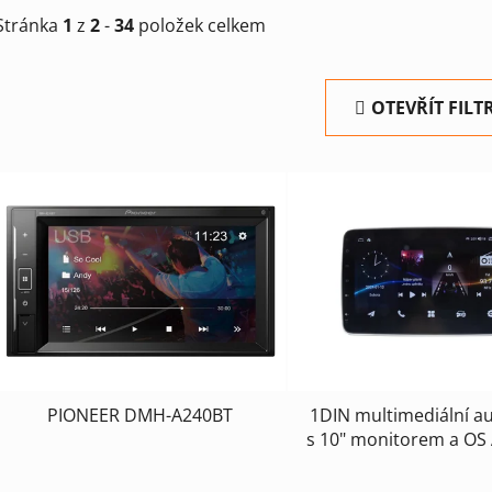
Stránka
1
z
2
-
34
položek celkem
OTEVŘÍT FILT
V
ý
p
i
s
p
r
o
d
PIONEER DMH-A240BT
1DIN multimediální a
u
s 10" monitorem a OS
k
t