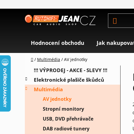
Přejít
na
obsah
Hodnocení obchodu
Jak nakupova
Domů
/
Multimédia
/
AV jednotky
P
K
Přeskočit
!!! VÝPRODEJ - AKCE - SLEVY !!!
a
o
kategorie
Elektronické plašiče škůdců
t
s
e
Multimédia
t
g
r
AV jednotky
o
a
r
Stropní monitory
i
n
USB, DVD přehrávače
e
n
DAB radiové tunery
í