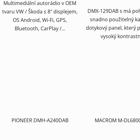
Multimediální autorádio v OEM
DMX-129DAB s má poh
tvaru VW / Škoda s 8" displejem,
snadno použitelný ka
OS Android, Wi-Fi, GPS,
dotykový panel, který 
Bluetooth, CarPlay /...
vysoký kontrastní
PIONEER DMH-A240DAB
MACROM M-DL680