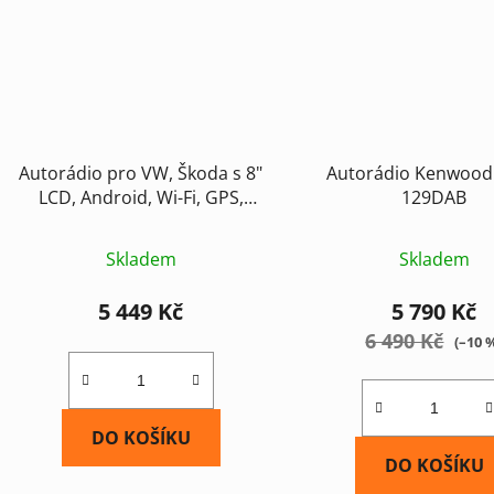
Autorádio pro VW, Škoda s 8"
Autorádio Kenwood
LCD, Android, Wi-Fi, GPS,
129DAB
CarPlay, Bluetooth, 4G, 2x USB
Skladem
Skladem
5 449 Kč
5 790 Kč
6 490 Kč
(–10 
DO KOŠÍKU
DO KOŠÍKU