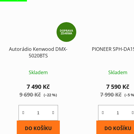
DOPRAVA
ZDARMA
Autorádio Kenwood DMX-
PIONEER SPH-DA1
5020BTS
Průměrné
Skladem
Skladem
hodnocení
produktu
7 490 Kč
7 590 Kč
je
9 690 Kč
7 990 Kč
(–22 %)
(–5 %
5,0
z
5
hvězdiček.
DO KOŠÍKU
DO KOŠÍKU