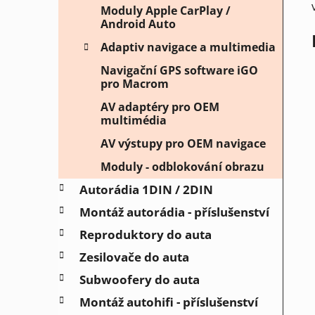
p
Moduly Apple CarPlay /
Android Auto
a
n
Adaptiv navigace a multimedia
e
Navigační GPS software iGO
l
pro Macrom
AV adaptéry pro OEM
multimédia
AV výstupy pro OEM navigace
Moduly - odblokování obrazu
Autorádia 1DIN / 2DIN
Montáž autorádia - příslušenství
Reproduktory do auta
Zesilovače do auta
Subwoofery do auta
Montáž autohifi - příslušenství