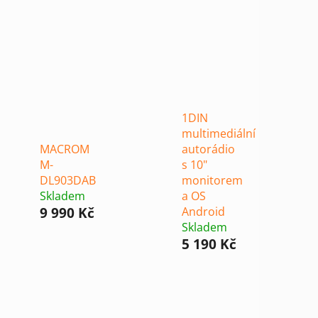
1DIN
multimediální
MACROM
autorádio
M-
s 10"
DL903DAB
monitorem
Skladem
a OS
9 990 Kč
Android
Skladem
5 190 Kč