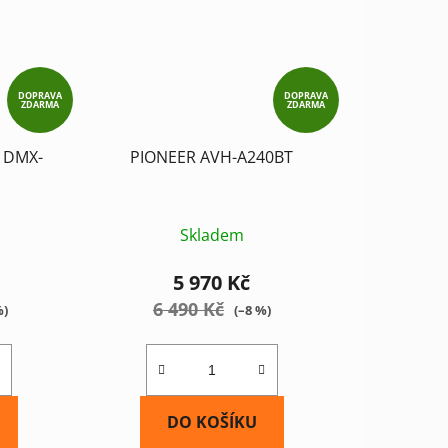
DOPRAVA
DOPRAVA
ZDARMA
ZDARMA
 DMX-
PIONEER AVH-A240BT
Skladem
5 970 Kč
6 490 Kč
%)
(–8 %)
DO KOŠÍKU