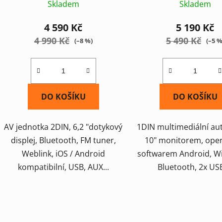
Skladem
Skladem
ů
4 590 Kč
5 190 Kč
4 990 Kč
5 490 Kč
(–8 %)
(–5 %
DO KOŠÍKU
DO KOŠÍKU
AV jednotka 2DIN, 6,2 "dotykový
1DIN multimediální au
displej, Bluetooth, FM tuner,
10" monitorem, ope
Weblink, iOS / Android
softwarem Android, Wi
kompatibilní, USB, AUX...
Bluetooth, 2x USB,