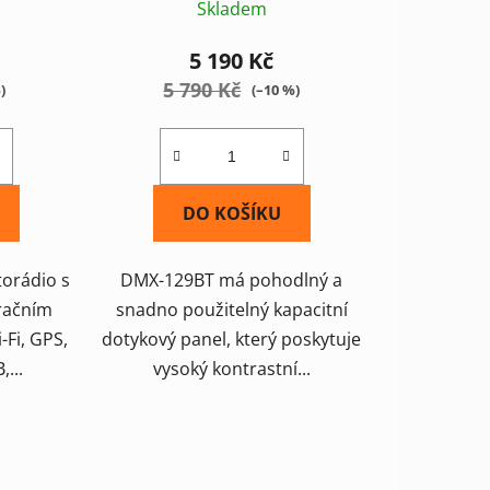
Skladem
5 190 Kč
5 790 Kč
)
(–10 %)
DO KOŠÍKU
torádio s
DMX-129BT má pohodlný a
račním
snadno použitelný kapacitní
-Fi, GPS,
dotykový panel, který poskytuje
...
vysoký kontrastní...