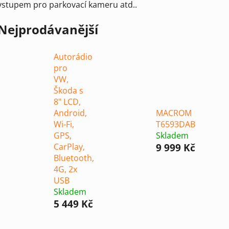
vstupem pro parkovací kameru atd..
Nejprodávanější
Autorádio
pro
VW,
Škoda s
8" LCD,
Android,
MACROM
Wi-Fi,
T6593DAB
GPS,
Skladem
CarPlay,
9 999 Kč
Bluetooth,
4G, 2x
USB
Skladem
5 449 Kč