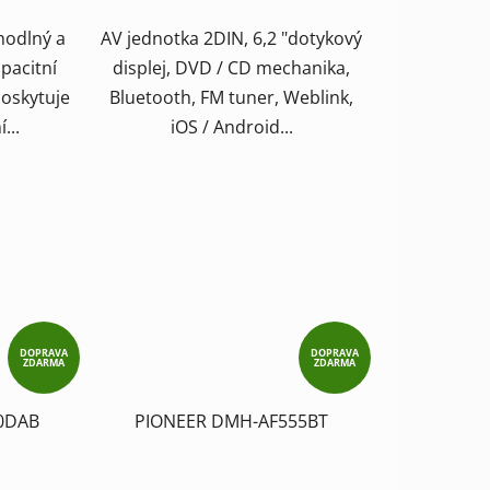
odlný a
AV jednotka 2DIN, 6,2 "dotykový
pacitní
displej, DVD / CD mechanika,
poskytuje
Bluetooth, FM tuner, Weblink,
...
iOS / Android...
DOPRAVA
DOPRAVA
ZDARMA
ZDARMA
0DAB
PIONEER DMH-AF555BT