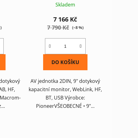
Skladem
7 166 Kč
7 790 Kč
)
(–8 %)
DO KOŠÍKU
 dotykový
AV jednotka 2DIN, 9" dotykový
AB, HF,
kapacitní monitor, WebLink, HF,
: Macrom-
BT, USB Výrobce:
...
PioneerVŠEOBECNÉ • 9"...