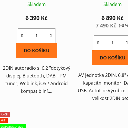
Skladem
Skladem
6 390 Kč
6 890 Kč
7 490 Kč
(–8 %
DO KOŠÍKU
DO KOŠÍKU
2DIN autorádio s 6,2 "dotykový
AV jednotka 2DIN, 6,8"
displej, Bluetooth, DAB + FM
kapacitní monitor, D
tuner, Weblink, iOS / Android
USB, AutoLinkVýrobce
kompatibilní,...
velikost 2DIN bez
AKCE
HIT
DOPORUČUJEME