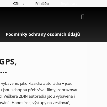
CZK
Přihlášení
Registrace
NÁKUPNÍ
KOŠÍK
Podmínky ochrany osobních údajů
Značky
 GPS,
..
vybavené, jako klasická autorádia + jsou
 jsou schopna přehrávat filmy, zobrazovat
d. Veškerá 2DIN autorádia jsou vybavena i
ání - Handsfree, výstupy na zesilovač,