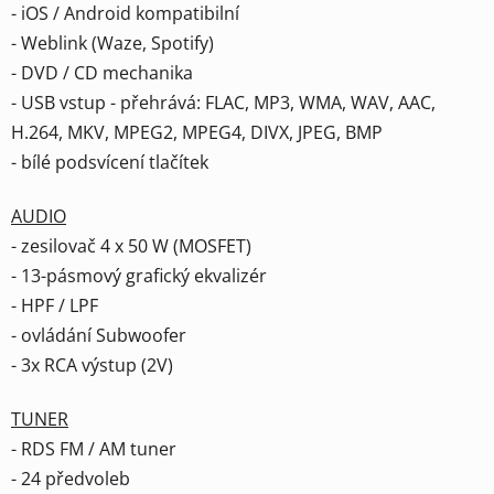
- iOS / Android kompatibilní
- Weblink (Waze, Spotify)
- DVD / CD mechanika
- USB vstup - přehrává: FLAC, MP3, WMA, WAV, AAC,
H.264, MKV, MPEG2, MPEG4, DIVX, JPEG, BMP
- bílé podsvícení tlačítek
AUDIO
- zesilovač 4 x 50 W (MOSFET)
​- 13-pásmový grafický ekvalizér
- HPF / LPF
- ovládání Subwoofer
- 3x RCA výstup (2V)
TUNER
- RDS FM / AM tuner
- 24 předvoleb