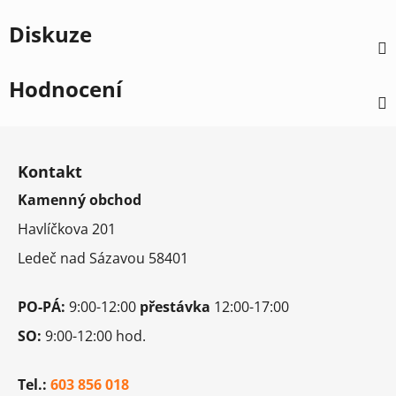
Diskuze
Hodnocení
Z
á
Kontakt
p
Kamenný obchod
a
t
Havlíčkova 201
í
Ledeč nad Sázavou 58401
PO-PÁ:
9:00-12:00
přestávka
12:00-17:00
SO:
9:00-12:00 hod.
Tel.:
603 856 018