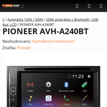
Přejít
Hledat
NÁKUP
na
KOŠÍK
obsah
Domů
/
Autorádia 1DIN / 2DIN
/
2DIN autorádia s Bluetooth, USB,
Aux, LCD
/
PIONEER AVH-A240BT
PIONEER AVH-A240BT
Průměrné
Neohodnoceno
Podrobnosti hodnocení
hodnocení
Značka:
Pioneer
produktu
je
0,0
z
5
hvězdiček.