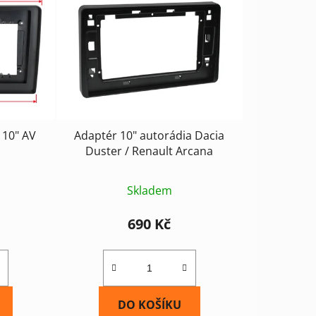
r
o
d
u
k
t
ů
 10" AV
Adaptér 10" autorádia Dacia
Duster / Renault Arcana
Skladem
690 Kč
DO KOŠÍKU