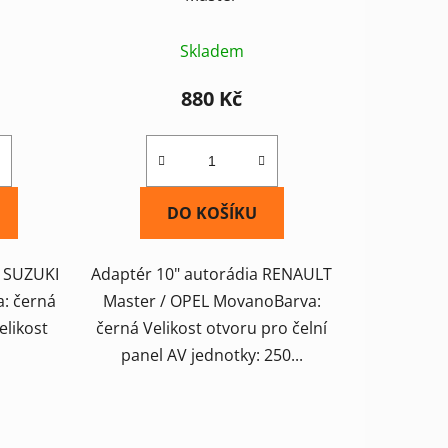
Skladem
880 Kč
DO KOŠÍKU
a SUZUKI
Adaptér 10" autorádia RENAULT
a: černá
Master / OPEL MovanoBarva:
elikost
černá Velikost otvoru pro čelní
panel AV jednotky: 250...