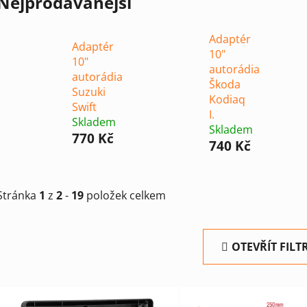
Nejprodávanější
Adaptér
Adaptér
10"
10"
autorádia
autorádia
Škoda
Suzuki
Kodiaq
Swift
I.
Skladem
Skladem
770 Kč
740 Kč
Stránka
1
z
2
-
19
položek celkem
OTEVŘÍT FILT
V
ý