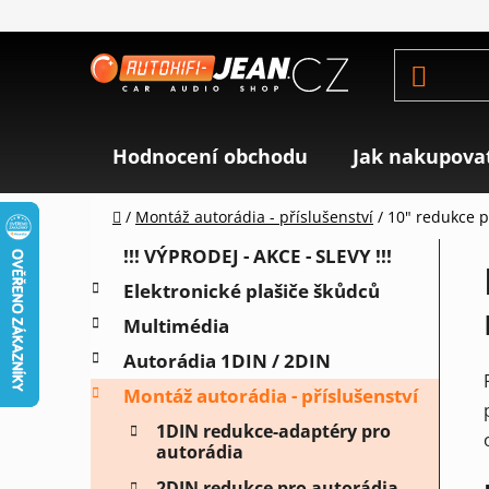
Přejít
na
obsah
Hodnocení obchodu
Jak nakupova
Domů
/
Montáž autorádia - příslušenství
/
10" redukce 
P
K
Přeskočit
!!! VÝPRODEJ - AKCE - SLEVY !!!
a
o
kategorie
Elektronické plašiče škůdců
t
s
e
Multimédia
t
g
r
Autorádia 1DIN / 2DIN
o
a
r
Montáž autorádia - příslušenství
i
n
1DIN redukce-adaptéry pro
e
n
autorádia
í
2DIN redukce pro autorádia