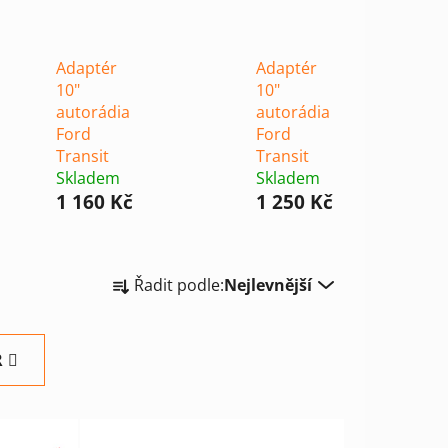
Adaptér
Adaptér
10"
10"
autorádia
autorádia
Ford
Ford
Transit
Transit
Skladem
Skladem
1 160 Kč
1 250 Kč
Ř
Řadit podle:
Nejlevnější
a
z
e
R
n
í
p