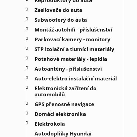
Reproduktory do auta
Zesilovače do auta
Subwoofery do auta
Montáž autohifi - příslušenství
Parkovací kamery - monitory
STP izolační a tlumící materiály
Potahové materiály - lepidla
Autoantény - příslušenství
Auto-elektro instalační materiál
Elektronická zařízení do
automobilů
GPS přenosné navigace
Domáci elektronika
Elektrokola
Autodoplňky Hyundai