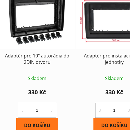
p
i
s
p
r
o
d
Adaptér pro 10" autorádia do
Adaptér pro instalaci
u
2DIN otvoru
jednotky
k
t
Skladem
Skladem
ů
330 Kč
330 Kč
DO KOŠÍKU
DO KOŠÍKU