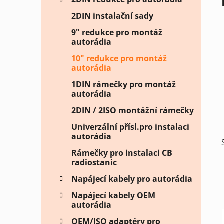
p
2DIN instalační sady
a
n
9" redukce pro montáž
autorádia
e
l
10" redukce pro montáž
autorádia
1DIN rámečky pro montáž
autorádia
2DIN / 2ISO montážní rámečky
Univerzální přísl.pro instalaci
autorádia
Rámečky pro instalaci CB
radiostanic
Napájecí kabely pro autorádia
Napájecí kabely OEM
autorádia
OEM/ISO adaptéry pro