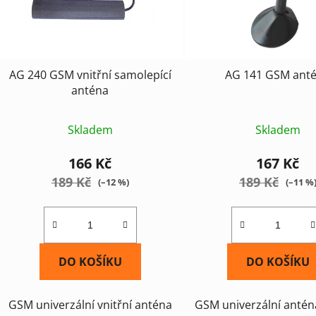
p
r
o
d
AG 240 GSM vnitřní samolepící
AG 141 GSM ant
u
anténa
k
t
Skladem
Skladem
ů
166 Kč
167 Kč
189 Kč
189 Kč
(–12 %)
(–11 %
DO KOŠÍKU
DO KOŠÍKU
GSM univerzální vnitřní anténa
GSM univerzální antén