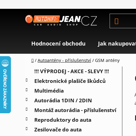
Přejít
na
obsah
Hodnocení obchodu
Jak nakupova
Domů
/
Autoantény - příslušenství
/
GSM antény
P
K
Přeskočit
!!! VÝPRODEJ - AKCE - SLEVY !!!
a
o
kategorie
Elektronické plašiče škůdců
t
s
e
Multimédia
t
g
r
Autorádia 1DIN / 2DIN
o
a
r
Montáž autorádia - příslušenství
i
n
Reproduktory do auta
e
n
Zesilovače do auta
í