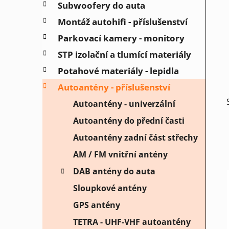
Subwoofery do auta
p
a
Montáž autohifi - příslušenství
n
Parkovací kamery - monitory
e
STP izolační a tlumící materiály
l
Potahové materiály - lepidla
Autoantény - příslušenství
Autoantény - univerzální
Autoantény do přední časti
Autoantény zadní část střechy
AM / FM vnitřní antény
DAB antény do auta
Sloupkové antény
GPS antény
TETRA - UHF-VHF autoantény