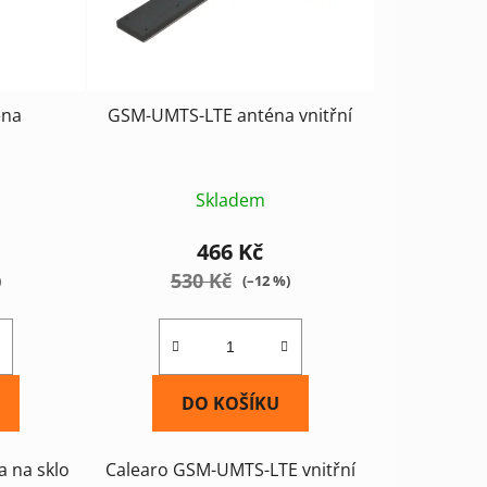
k
t
ů
éna
GSM-UMTS-LTE anténa vnitřní
Skladem
466 Kč
530 Kč
)
(–12 %)
DO KOŠÍKU
a na sklo
Calearo GSM-UMTS-LTE vnitřní