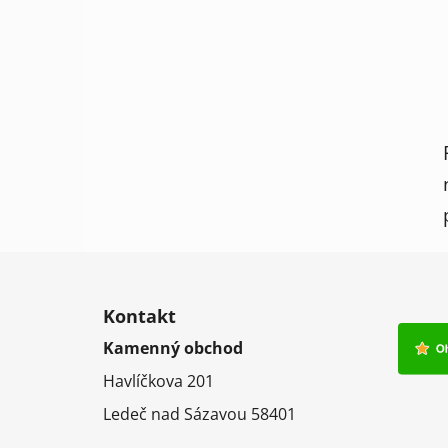
Z
á
Kontakt
p
Kamenný obchod
a
Havlíčkova 201
t
í
Ledeč nad Sázavou 58401