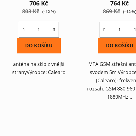
706 Kč
764 Kč
803 Kč
869 Kč
(–12 %)
(–12 %
DO KOŠÍKU
DO KOŠÍKU
anténa na sklo z vnější
MTA GSM střešní ant
stranyVýrobce: Calearo
svodem 5m Výrobce
(Calearo)- frekve
rozsah: GSM 880-960 
1880MHz...