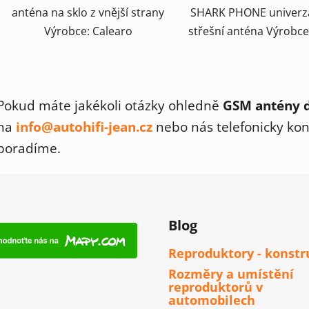
anténa na sklo z vnější strany
SHARK PHONE univerz
Výrobce: Calearo
střešní anténa Výrobce
O
v
Pokud máte jakékoli otázky ohledně
GSM antény d
l
á
na
info@autohifi-jean.cz
nebo nás telefonicky kon
d
poradíme.
a
c
í
p
r
Blog
v
k
Reproduktory - konstr
y
Rozměry a umístění
v
reproduktorů v
ý
automobilech
p