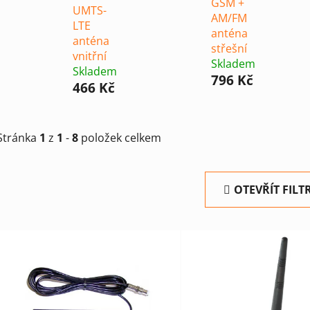
GSM +
UMTS-
AM/FM
LTE
anténa
anténa
střešní
vnitřní
Skladem
Skladem
796 Kč
466 Kč
Stránka
1
z
1
-
8
položek celkem
OTEVŘÍT FILT
V
ý
p
i
s