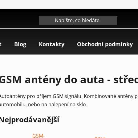
t
Blog
Kontakty
Obchodní podmínky
GSM antény do auta - stř
Autoantény pro příjem GSM signálu. Kombinované antény pr
automobilu, nebo na nalepení na sklo.
Nejprodávanější
GSM-