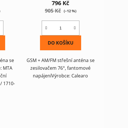
796 Kč
905 Kč
)
(–12 %)
DO KOŠÍKU
éna se
GSM + AM/FM střešní anténa se
: MTA
zesilovačem 76°, fantomové
nční
napájeníVýrobce: Calearo
/ 1710-