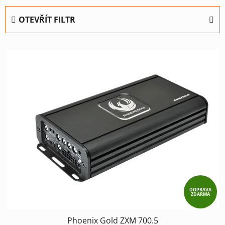
e
OTEVŘÍT FILTR
n
í
V
p
ý
r
p
o
i
d
s
u
p
k
r
t
o
ů
d
u
k
t
DOPRAVA
ZDARMA
ů
Phoenix Gold ZXM 700.5