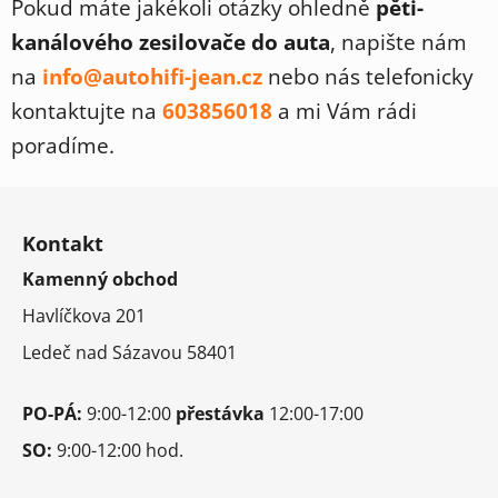
Pokud máte jakékoli otázky ohledně
pěti-
á
kanálového
zesilovače do auta
, napište nám
d
a
na
info@autohifi-jean.cz
nebo nás telefonicky
c
kontaktujte na
603856018
a mi Vám rádi
í
p
poradíme.
r
v
Z
k
á
y
Kontakt
p
v
Kamenný obchod
a
ý
t
p
Havlíčkova 201
i
í
Ledeč nad Sázavou 58401
s
u
PO-PÁ:
9:00-12:00
přestávka
12:00-17:00
SO:
9:00-12:00 hod.