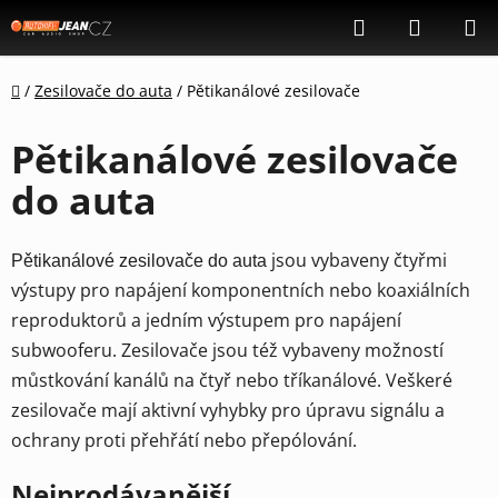
Přejít
Hledat
NÁKUP
na
KOŠÍK
obsah
Domů
/
Zesilovače do auta
/
Pětikanálové zesilovače
Pětikanálové zesilovače
do auta
jsou vybaveny čtyřmi
Pětikanálové zesilovače do auta
výstupy pro napájení komponentních nebo koaxiálních
reproduktorů a jedním výstupem pro napájení
subwooferu. Zesilovače jsou též vybaveny možností
můstkování kanálů na čtyř nebo tříkanálové. Veškeré
zesilovače mají aktivní vyhybky pro úpravu signálu a
ochrany proti přehřátí nebo přepólování.
Nejprodávanější