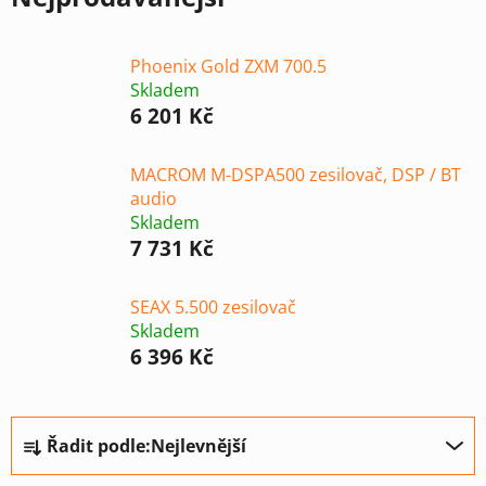
Phoenix Gold ZXM 700.5
Skladem
6 201 Kč
MACROM M-DSPA500 zesilovač, DSP / BT
audio
Skladem
7 731 Kč
SEAX 5.500 zesilovač
Skladem
6 396 Kč
Ř
Řadit podle:
Nejlevnější
a
z