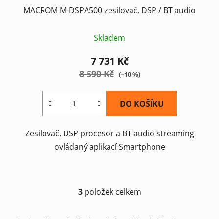
MACROM M-DSPA500 zesilovač, DSP / BT audio
Skladem
7 731 Kč
8 590 Kč
(–10 %)
DO KOŠÍKU
Zesilovač, DSP procesor a BT audio streaming
ovládaný aplikací Smartphone
3
položek celkem
O
v
l