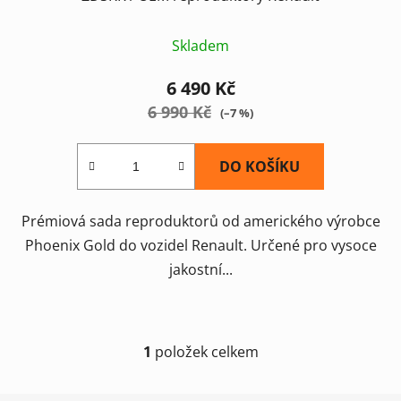
Skladem
6 490 Kč
6 990 Kč
(–7 %)
DO KOŠÍKU
Prémiová sada reproduktorů od amerického výrobce
Phoenix Gold do vozidel Renault. Určené pro vysoce
jakostní...
1
položek celkem
O
v
l