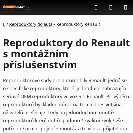
Přejít
Hledat
NÁKUP
na
KOŠÍK
obsah
Domů
/
Reproduktory do auta
/
Reproduktory Renault
Reproduktory do Renault
s montážním
příslušenstvím
Reproduktorové sady pro automobily Renault: jedná se
o specifické reproduktory, které jednoduše nahrazující
sériové OEM reproduktory ve vozech Renault. Při výběru
reproduktorů byl kladen důraz na to, co dnes většina
uživatelů preferuje. Tedy na jednoduchou montáž
reproduktorů které dobře padnou / kvalitní zvuk / vše
potřebné pro připojení + montáž a to vše za přijatelnou