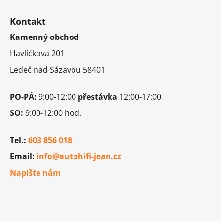
Z
á
á
d
Kontakt
p
a
Kamenný obchod
a
c
t
í
Havlíčkova 201
í
p
Ledeč nad Sázavou 58401
r
v
k
PO-PÁ:
9:00-12:00
přestávka
12:00-17:00
y
SO:
9:00-12:00 hod.
v
ý
p
Tel.:
603 856 018
i
Email:
info@autohifi-jean.cz
s
u
Napište nám