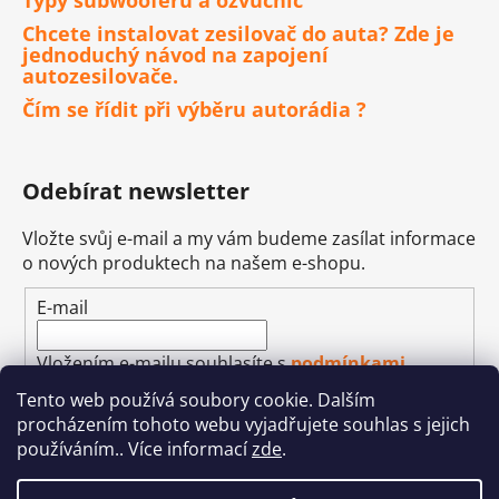
Typy subwooferů a ozvučnic
Chcete instalovat zesilovač do auta? Zde je
jednoduchý návod na zapojení
autozesilovače.
Čím se řídit při výběru autorádia ?
Odebírat newsletter
Vložte svůj e-mail a my vám budeme zasílat informace
o nových produktech na našem e-shopu.
E-mail
Vložením e-mailu souhlasíte s
podmínkami
ochrany osobních údajů
Tento web používá soubory cookie. Dalším
procházením tohoto webu vyjadřujete souhlas s jejich
PŘIHLÁSIT SE
používáním.. Více informací
zde
.