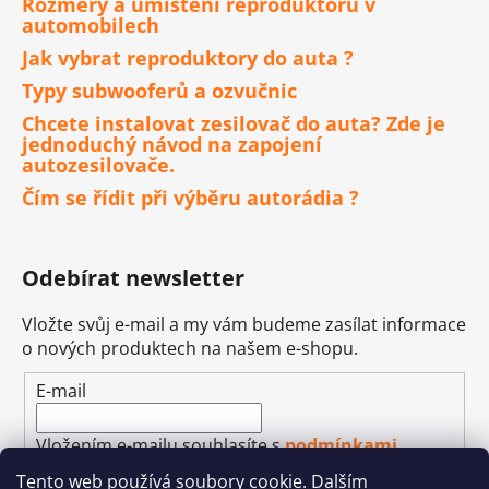
Rozměry a umístění reproduktorů v
automobilech
Jak vybrat reproduktory do auta ?
Typy subwooferů a ozvučnic
Chcete instalovat zesilovač do auta? Zde je
jednoduchý návod na zapojení
autozesilovače.
Čím se řídit při výběru autorádia ?
Odebírat newsletter
Vložte svůj e-mail a my vám budeme zasílat informace
o nových produktech na našem e-shopu.
E-mail
Vložením e-mailu souhlasíte s
podmínkami
ochrany osobních údajů
Tento web používá soubory cookie. Dalším