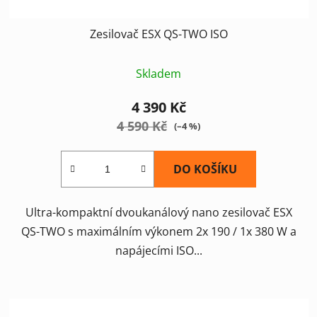
Zesilovač ESX QS-TWO ISO
Skladem
4 390 Kč
4 590 Kč
(–4 %)
DO KOŠÍKU
Ultra-kompaktní dvoukanálový nano zesilovač ESX
QS-TWO s maximálním výkonem 2x 190 / 1x 380 W a
napájecími ISO...