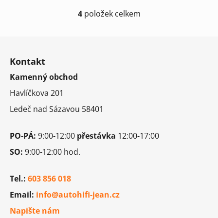
4
položek celkem
O
v
l
Z
á
á
d
Kontakt
p
a
Kamenný obchod
a
c
t
í
Havlíčkova 201
í
p
Ledeč nad Sázavou 58401
r
v
k
PO-PÁ:
9:00-12:00
přestávka
12:00-17:00
y
SO:
9:00-12:00 hod.
v
ý
p
Tel.:
603 856 018
i
Email:
info@autohifi-jean.cz
s
u
Napište nám