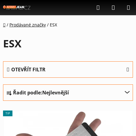
Přejít
Hledat
NÁKUP
na
KOŠÍK
obsah
Domů
/
Prodávané značky
/
ESX
ESX
OTEVŘÍT FILTR
Ř
Řadit podle:
Nejlevnější
a
z
V
e
TIP
ý
n
p
í
i
p