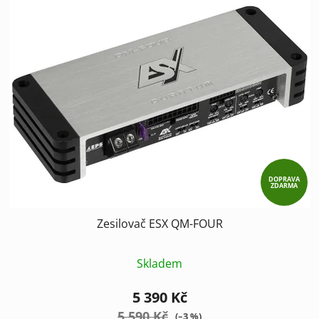
DOPRAVA
ZDARMA
Zesilovač ESX QM-FOUR
Skladem
5 390 Kč
5 590 Kč
(–3 %)