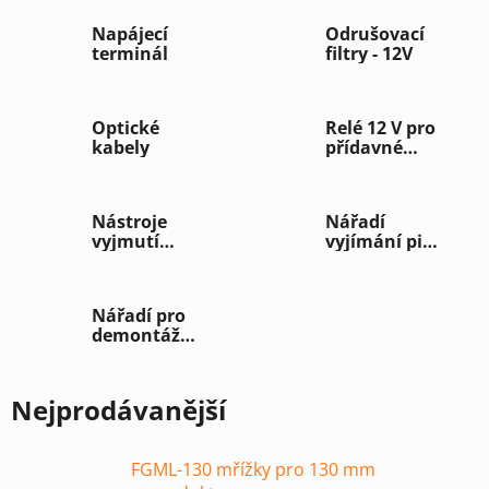
Napájecí
Odrušovací
terminál
filtry - 12V
Optické
Relé 12 V pro
kabely
přídavné
baterie
Nástroje
Nářadí
vyjmutí
vyjímání pinů
autorádia
ISO konektor
Nářadí pro
demontáž
interiéru
vozidla
Nejprodávanější
FGML-130 mřížky pro 130 mm