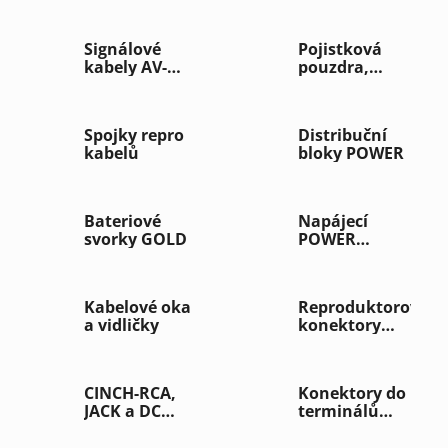
Signálové
Pojistková
kabely AV-
pouzdra,
Audio/Video
jističe,
pojistky
Spojky repro
Distribuční
kabelů
bloky POWER
Bateriové
Napájecí
svorky GOLD
POWER
konektory
Kabelové oka
Reproduktorové
a vidličky
konektory
GOLD
CINCH-RCA,
Konektory do
JACK a DC
terminálů
konektory
BANANA