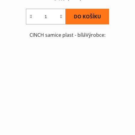
DO KOŠÍKU
CINCH samice plast - bíláVýrobce: