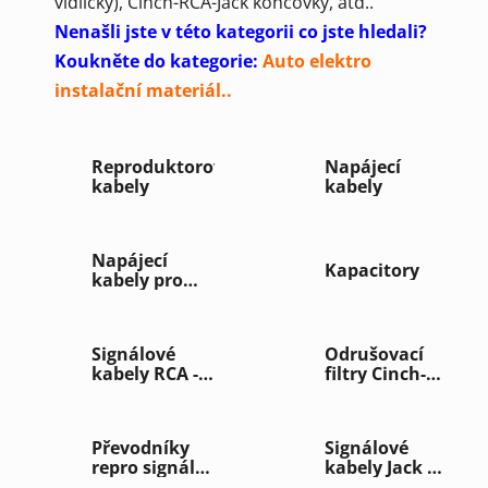
vidličky), Cinch-RCA-Jack koncovky, atd..
Nenašli jste v této kategorii co jste hledali?
Koukněte do kategorie:
Auto elektro
instalační materiál
..
Reproduktorové
Napájecí
kabely
kabely
Napájecí
Kapacitory
kabely pro
zesilovače
Signálové
Odrušovací
kabely RCA -
filtry Cinch-
Cinch
RCA
Převodníky
Signálové
repro signálu
kabely Jack /
/ RCA
RCA-Cinch