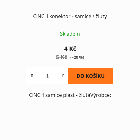
CINCH konektor - samice / žlutý
Skladem
4 Kč
5 Kč
(–20 %)
DO KOŠÍKU
CINCH samice plast - žlutáVýrobce: