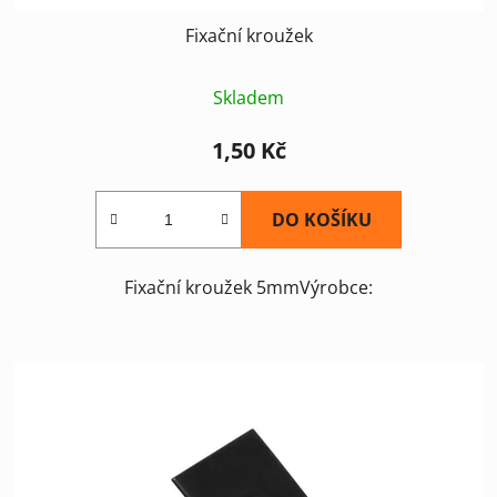
ů
Fixační kroužek
Skladem
1,50 Kč
DO KOŠÍKU
Fixační kroužek 5mmVýrobce: