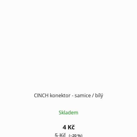
CINCH konektor - samice / bílý
Skladem
4 Kč
5 Kč
(–20 %)