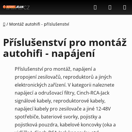
Přejít
Hledat
NÁKUP
na
KOŠÍK
obsah
Domů
/
Montáž autohifi - příslušenství
Příslušenství pro montáž
autohifi - napájení
Příslušenství pro montáž, napájení a
propojení zesilovačů, reproduktorů a jiných
elektronických zařízení. V kategorii naleznete
napájecí a odrušovací filtry, Cinch-RCA-Jack
signálové kabely, reproduktorové kabely,
napájecí kabely pro zesilovače a jiné 12-48V
spotřebiče, bateriové svorky, pojistky a
pojistková pouzdra, kabelové koncovky (oka a