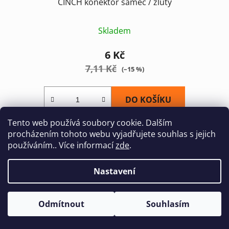
CINCH konektor samec / žlutý
Skladem
6 Kč
7,11 Kč
(–15 %)
DO KOŠÍKU
Tento web používá soubory cookie. Dalším
CINCH samec plast - žlutýVýrobce:
procházením tohoto webu vyjadřujete souhlas s jejich
používáním.. Více informací
zde
.
Nastavení
NAČÍST 18 DALŠÍCH
S
Odmítnout
Souhlasím
1
t
89
r
O