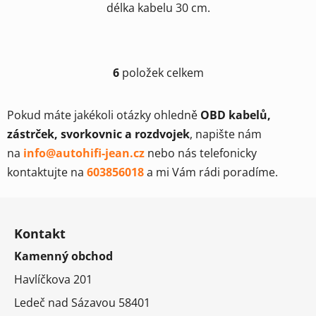
délka kabelu 30 cm.
6
položek celkem
O
v
l
Pokud máte jakékoli otázky ohledně
OBD kabelů,
á
zástrček, svorkovnic a rozdvojek
, napište nám
d
na
info@autohifi-jean.cz
nebo nás telefonicky
a
c
kontaktujte na
603856018
a mi Vám rádi poradíme.
í
Z
p
r
á
Kontakt
v
p
k
Kamenný obchod
a
y
t
Havlíčkova 201
v
í
ý
Ledeč nad Sázavou 58401
p