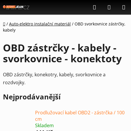
Přejít
Hledat
NÁKUP
na
KOŠÍK
obsah
Domů
/
Auto-elektro instalační materiál
/
OBD svorkovnice zástrčky,
kabely
OBD zástrčky - kabely -
svorkovnice - konektoty
OBD zástrčky, konekotry, kabely, svorkovnice a
rozdvojky.
Nejprodávanější
Prodlužovací kabel OBD2 - zástrčka / 100
cm
Skladem