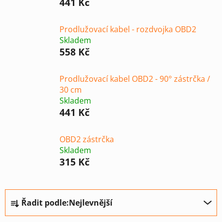
441 Kč
Prodlužovací kabel - rozdvojka OBD2
Skladem
558 Kč
Prodlužovací kabel OBD2 - 90° zástrčka /
30 cm
Skladem
441 Kč
OBD2 zástrčka
Skladem
315 Kč
Ř
Řadit podle:
Nejlevnější
a
z