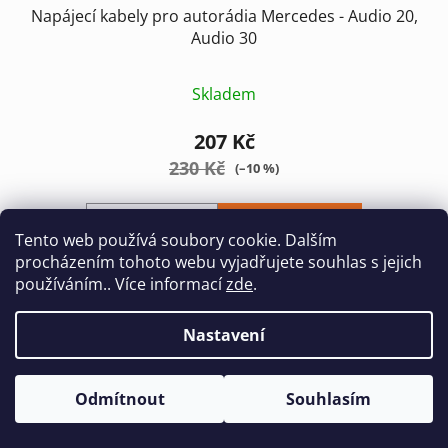
Napájecí kabely pro autorádia Mercedes - Audio 20,
Audio 30
Skladem
207 Kč
230 Kč
(–10 %)
DO KOŠÍKU
Tento web používá soubory cookie. Dalším
procházením tohoto webu vyjadřujete souhlas s jejich
používáním.. Více informací
zde
.
Adaptér pro OEM autorádia MERCEDES Audio 20 /
Audio 30
Nastavení
Odmítnout
Souhlasím