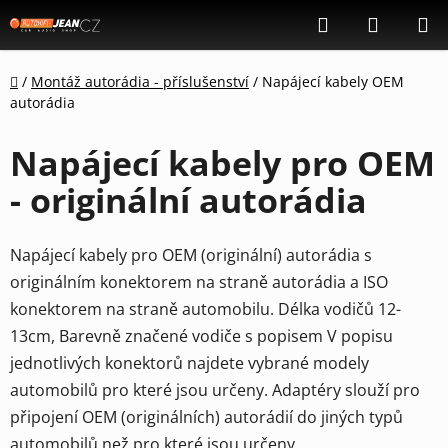
Přejít
Hledat
NÁKUP
na
KOŠÍK
obsah
Domů
/
Montáž autorádia - příslušenství
/
Napájecí kabely OEM
autorádia
Napájecí kabely pro OEM
- originální autorádia
Napájecí kabely pro OEM (originální) autorádia s
originálním konektorem na straně autorádia a ISO
konektorem na straně automobilu.
Délka vodičů 12-
13cm, Barevně značené vodiče s popisem V popisu
jednotlivých konektorů najdete vybrané modely
automobilů pro které jsou určeny.
Adaptéry slouží pro
připojení OEM (originálních) autorádií do jiných typů
automobilů než pro které jsou určeny.