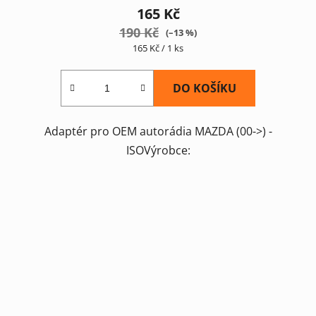
165 Kč
190 Kč
(–13 %)
Měrná
165 Kč / 1 ks
cena:
DO KOŠÍKU
Adaptér pro OEM autorádia MAZDA (00->) -
ISOVýrobce: