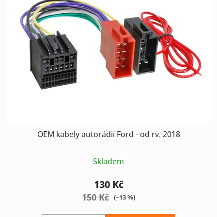
i
d
s
u
p
k
r
t
o
ů
d
u
k
t
ů
OEM kabely autorádií Ford - od rv. 2018
Skladem
130 Kč
150 Kč
(–13 %)