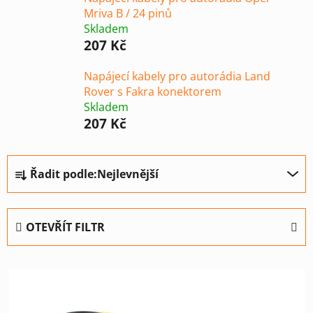
Mriva B / 24 pinů
Skladem
207 Kč
Napájecí kabely pro autorádia Land
Rover s Fakra konektorem
Skladem
207 Kč
Ř
Řadit podle:
Nejlevnější
a
z
e
OTEVŘÍT FILTR
n
í
V
p
ý
r
p
o