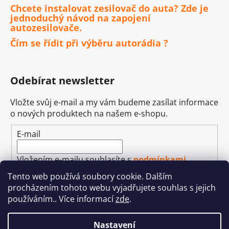
Chcete instalovat zesilovač do auta? Zde je
jednoduchý návod na zapojení
autozesilovače.
Čím se řídit při výběru autorádia ?
Odebírat newsletter
Vložte svůj e-mail a my vám budeme zasílat informace
o nových produktech na našem e-shopu.
E-mail
Vložením e-mailu souhlasíte s
podmínkami
ochrany osobních údajů
Tento web používá soubory cookie. Dalším
procházením tohoto webu vyjadřujete souhlas s jejich
PŘIHLÁSIT SE
používáním.. Více informací
zde
.
Nastavení