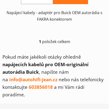
Napájecí kabely - adaptér pro Buick OEM autorádia s
FAKRA konektorem
1
položek celkem
O
v
l
Pokud máte jakékoli otázky ohledně
á
napájecích kabelů pro OEM-originální
d
a
autorádia Buick
, napište nám
c
na
info@autohifi-jean.cz
nebo nás telefonicky
í
p
kontaktujte
603856018
a mi Vám rádi
r
poradíme.
v
k
Z
y