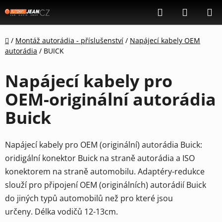
Přejít
Hledat
NÁKUP
na
KOŠÍK
obsah
Domů
/
Montáž autorádia - příslušenství
/
Napájecí kabely OEM
autorádia
/
BUICK
Napájecí kabely pro
OEM-originální autorádia
Buick
Napájecí kabely pro OEM (originální) autorádia Buick:
oridigální konektor Buick na straně autorádia a ISO
konektorem na straně automobilu.
Adaptéry-redukce
slouží pro připojení OEM (originálních) autorádií Buick
do jiných typů automobilů než pro které jsou
určeny. Délka vodičů 12-13cm.