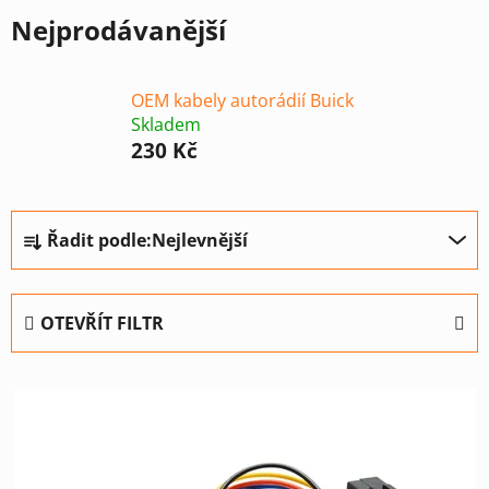
Nejprodávanější
OEM kabely autorádií Buick
Skladem
230 Kč
Ř
Řadit podle:
Nejlevnější
a
z
e
OTEVŘÍT FILTR
n
í
V
p
ý
r
p
o
i
d