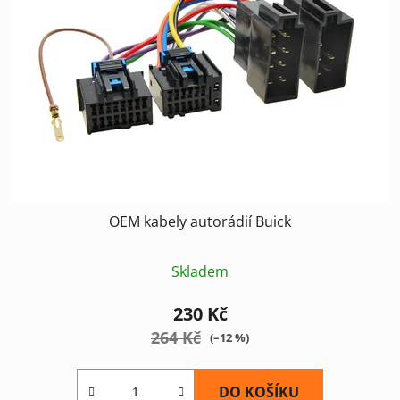
s
u
p
k
r
t
o
ů
d
u
k
t
ů
OEM kabely autorádií Buick
Skladem
230 Kč
264 Kč
(–12 %)
DO KOŠÍKU