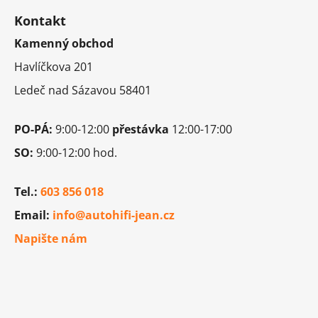
á
v
Kontakt
p
ý
p
Kamenný obchod
a
i
t
Havlíčkova 201
s
í
u
Ledeč nad Sázavou 58401
PO-PÁ:
9:00-12:00
přestávka
12:00-17:00
SO:
9:00-12:00 hod.
Tel.:
603 856 018
Email:
info@autohifi-jean.cz
Napište nám