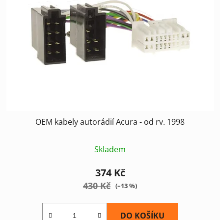
s
u
p
k
r
t
o
ů
d
u
k
t
ů
OEM kabely autorádií Acura - od rv. 1998
Skladem
374 Kč
430 Kč
(–13 %)
DO KOŠÍKU