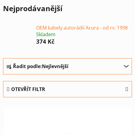
Nejprodávanější
OEM kabely autorádií Acura - od rv. 1998
Skladem
374 Kč
Ř
Řadit podle:
Nejlevnější
a
z
e
OTEVŘÍT FILTR
n
í
V
p
ý
r
p
o
i
d