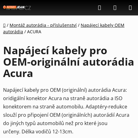
Přejít
Hledat
NÁKUP
na
KOŠÍK
obsah
Domů
/
Montáž autorádia - příslušenství
/
Napájecí kabely OEM
autorádia
/
ACURA
Napájecí kabely pro
OEM-originální autorádia
Acura
Napájecí kabely pro OEM (originální) autorádia Acura:
oridigální konektor Acura na straně autorádia a ISO
konektorem na straně automobilu.
Adaptéry-redukce
slouží pro připojení OEM (originálních) autorádií Acura
do jiných typů automobilů než pro které jsou
určeny. Délka vodičů 12-13cm.