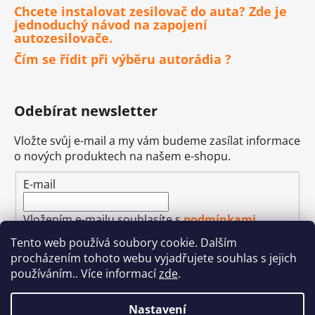
Chcete instalovat zesilovač do auta? Zde je
jednoduchý návod na zapojení
autozesilovače.
Čím se řídit při výběru autorádia ?
Odebírat newsletter
Vložte svůj e-mail a my vám budeme zasílat informace
o nových produktech na našem e-shopu.
E-mail
Vložením e-mailu souhlasíte s
podmínkami
ochrany osobních údajů
Tento web používá soubory cookie. Dalším
procházením tohoto webu vyjadřujete souhlas s jejich
PŘIHLÁSIT SE
používáním.. Více informací
zde
.
Nastavení