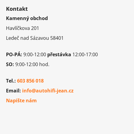
á
v
Kontakt
p
ý
p
Kamenný obchod
a
i
t
Havlíčkova 201
s
í
u
Ledeč nad Sázavou 58401
PO-PÁ:
9:00-12:00
přestávka
12:00-17:00
SO:
9:00-12:00 hod.
Tel.:
603 856 018
Email:
info@autohifi-jean.cz
Napište nám