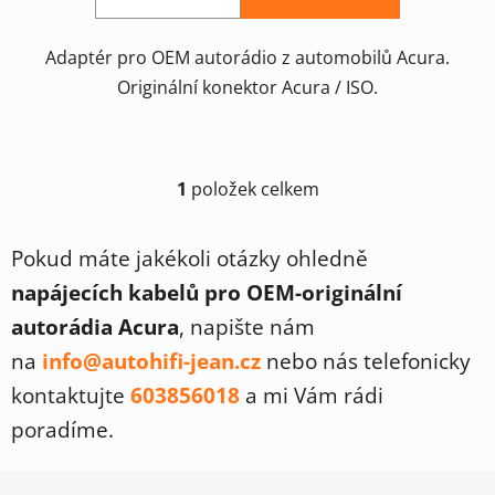
Adaptér pro OEM autorádio z automobilů Acura.
Originální konektor Acura / ISO.
1
položek celkem
O
v
l
Pokud máte jakékoli otázky ohledně
á
napájecích kabelů pro OEM-originální
d
a
autorádia Acura
, napište nám
c
na
info@autohifi-jean.cz
nebo nás telefonicky
í
p
kontaktujte
603856018
a mi Vám rádi
r
poradíme.
v
k
Z
y