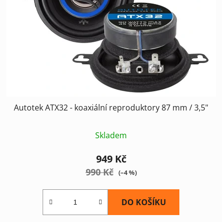
p
o
r
d
o
u
d
k
u
t
k
ů
t
ů
Autotek ATX32 - koaxiální reproduktory 87 mm / 3,5"
Skladem
949 Kč
990 Kč
(–4 %)
DO KOŠÍKU