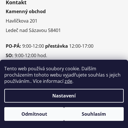
d
Kontakt
p
a
Kamenný obchod
a
c
t
í
Havlíčkova 201
í
p
Ledeč nad Sázavou 58401
r
v
k
PO-PÁ:
9:00-12:00
přestávka
12:00-17:00
y
SO:
9:00-12:00 hod.
v
ý
Tento web používá soubory cookie. Dalším
p
Tel.:
603 856 018
procházením tohoto webu vyjadřujete souhlas s jejich
i
Email:
info@autohifi-jean.cz
používáním.. Více informací
zde
.
s
u
Napište nám
Nastavení
Odmítnout
Souhlasím