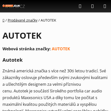
Přejít
Hledat
NÁKUP
na
KOŠÍK
obsah
Domů
/
Prodávané značky
/
AUTOTEK
AUTOTEK
Webová stránka značky:
AUTOTEK
Autotek
Známá americká značka s více než 30ti letou tradicí. Své
zákazníky oslovuje především svými zvukovými kvalitami
a ušlechtilým designem za velmi příznivou
cenu. Autotek je součástí širokého portfolia car audio
produktů Maxxsonics USA a díky tomu lze počítat s
maximální kvalitou použitých materiálů a vyspělou