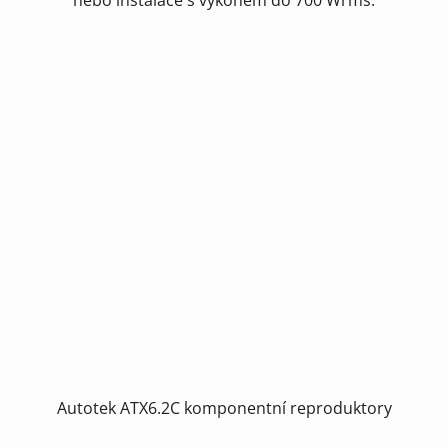
nebo instalace s výkonem do 700 Wrms.
Autotek ATX6.2C komponentní reproduktory