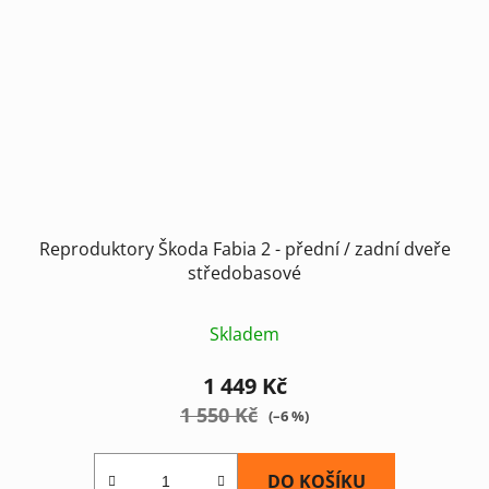
Reproduktory Škoda Fabia 2 - přední / zadní dveře
středobasové
Průměrné
Skladem
hodnocení
produktu
1 449 Kč
je
1 550 Kč
(–6 %)
4,0
z
DO KOŠÍKU