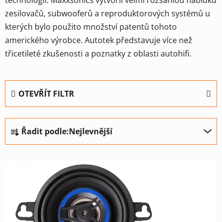
technologií. Maxxsonics vytvořil velmi rozsáhlou nabídku
zesilovačů, subwooferů a reproduktorových systémů u
kterých bylo použito množství patentů tohoto
amerického výrobce. Autotek představuje více než
třicetileté zkušenosti a poznatky z oblasti autohifi.
OTEVŘÍT FILTR
Ř
Řadit podle:
Nejlevnější
a
z
V
e
ý
n
p
í
i
p
s
r