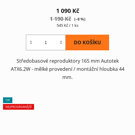
1 090 Kč
1 190 Kč
(–8 %)
Měrná
545 Kč / 1 ks
cena:
DO KOŠÍKU
Středobasové reproduktory 165 mm Autotek
ATX6.2W - mělké provedení / montážní hloubka 44
mm.
TIP
NEJPRODÁVANĚJŠÍ