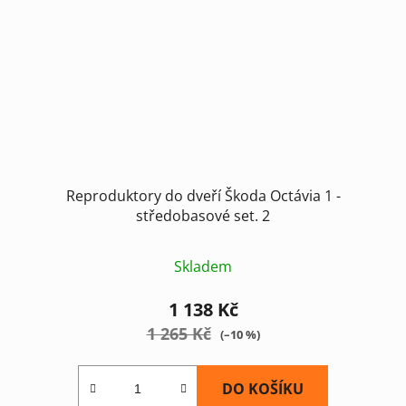
Reproduktory do dveří Škoda Octávia 1 -
středobasové set. 2
Průměrné
Skladem
hodnocení
produktu
1 138 Kč
je
1 265 Kč
(–10 %)
4,5
z
DO KOŠÍKU
5