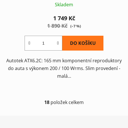
Skladem
1 749 Kč
1 890 Kč
(–7 %)
DO KOŠÍKU
Autotek ATX6.2C: 165 mm komponentní reproduktory
do auta s výkonem 200 / 100 Wrms. Slim provedení -
malá...
18
položek celkem
O
v
l
Z
á
á