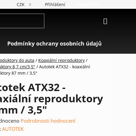
CZK
Přihlášení
Registrace
NÁKUPNÍ
KOŠÍK
Podmínky ochrany osobních údajů
Značky
oduktory do auta
/
Koaxiální reproduktory
/
ktory 8,7 cm/3,5"
/
Autotek ATX32 - koaxiální
ktory 87 mm / 3,5"
otek ATX32 -
xiální reproduktory
mm / 3,5"
rné
dnoceno
Podrobnosti hodnocení
ení
:
AUTOTEK