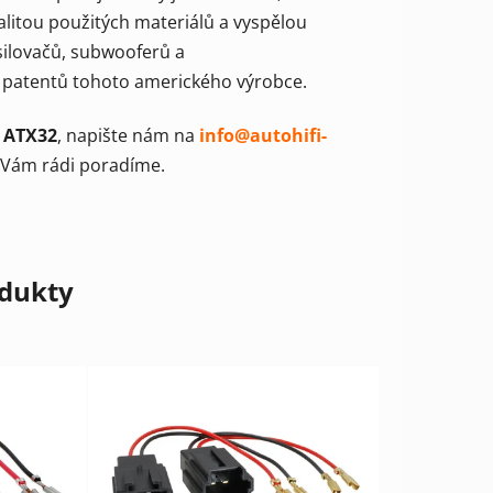
alitou použitých materiálů a vyspělou
silovačů, subwooferů a
 patentů tohoto amerického výrobce.
 ATX32
, napište nám na
info@autohifi-
 Vám rádi poradíme.
odukty