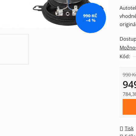
produk
Autote
je
vhodné
990 KČ
0,0
–4 %
originá
z
5
Dostup
hvězdič
Možnos
Kód:
990 K
94
784,3
Měrná
Tisk