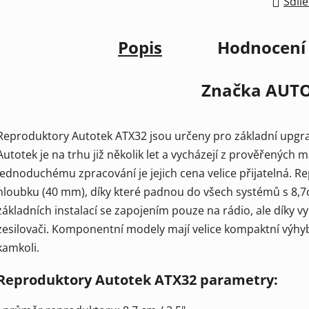
Sdíle
Popis
Hodnocení
Značka
AUTO
Reproduktory Autotek ATX32 jsou určeny pro základní upgrad
Autotek je na trhu již několik let a vycházejí z prověřených m
jednoduchému zpracování je jejich cena velice přijatelná. 
hloubku (40 mm), díky které padnou do všech systémů s 8,
základních instalací se zapojením pouze na rádio, ale díky v
zesilovači. Komponentní modely mají velice kompaktní výhyb
kamkoli.
Reproduktory Autotek ATX32 parametry: