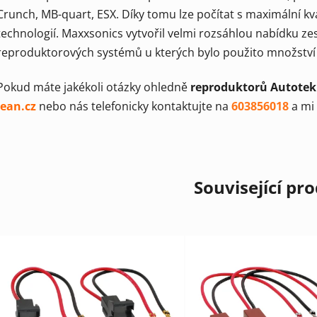
Crunch, MB-quart, ESX. Díky tomu lze počítat s maximální kv
technologií. Maxxsonics vytvořil velmi rozsáhlou nabídku ze
reproduktorových systémů u kterých bylo použito množství
Pokud máte jakékoli otázky ohledně
reproduktorů Autotek
jean.cz
nebo nás telefonicky kontaktujte na
603856018
a mi
Související pr