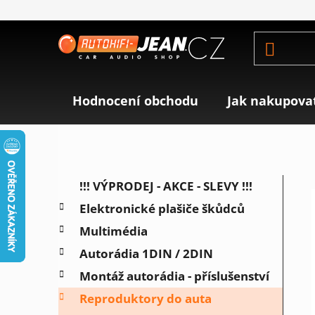
Přejít
na
obsah
Hodnocení obchodu
Jak nakupova
P
K
Přeskočit
!!! VÝPRODEJ - AKCE - SLEVY !!!
a
o
kategorie
Elektronické plašiče škůdců
t
s
e
Multimédia
t
g
r
Autorádia 1DIN / 2DIN
o
a
r
Montáž autorádia - příslušenství
i
n
Reproduktory do auta
e
n