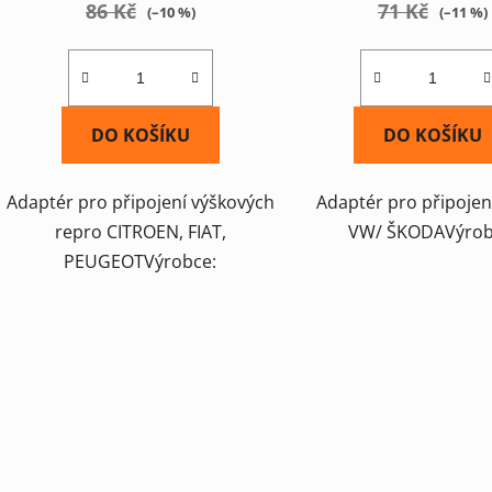
86 Kč
71 Kč
(–10 %)
(–11 %)
DO KOŠÍKU
DO KOŠÍKU
Adaptér pro připojení výškových
Adaptér pro připojen
repro CITROEN, FIAT,
VW/ ŠKODAVýrob
PEUGEOTVýrobce: