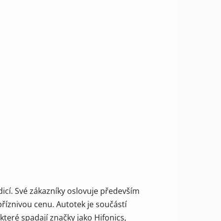
adicí. Své zákazníky oslovuje především
příznivou cenu.
Autotek
je součástí
teré spadají značky jako Hifonics,