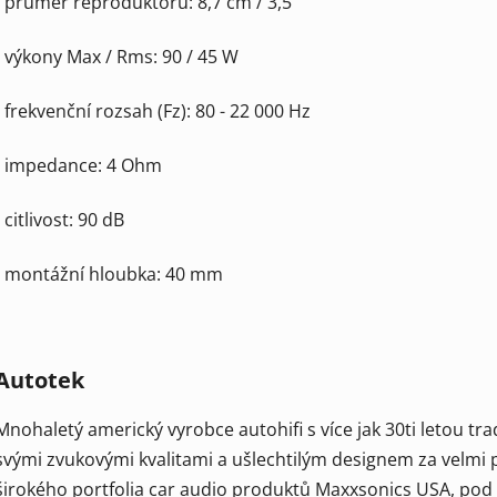
- průměr reproduktoru: 8,7 cm / 3,5"
- výkony Max / Rms: 90 / 45 W
- frekvenční rozsah (Fz): 80 - 22 000 Hz
- impedance: 4 Ohm
- citlivost: 90 dB
- montážní hloubka: 40 mm
Autotek
Mnohaletý americký vyrobce autohifi s více jak 30ti letou tr
svými zvukovými kvalitami a ušlechtilým designem za velmi 
širokého portfolia car audio produktů Maxxsonics USA, pod k