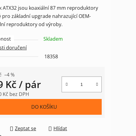
tu
k ATX32 jsou koaxiální 87 mm reproduktory
 pro základní upgrade nahrazující OEM-
lní reproduktory od výroby.
nost
Skladem
ek.
ti doručení
18358
č
–4 %
9 Kč
/ pár
0 Kč bez DPH
 cena:
DO KOŠÍKU
Zeptat se
Hlídat