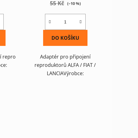
55 Kč
(–10 %)
DO KOŠÍKU
í repro
Adaptér pro připojení
ce:
reproduktorů ALFA / FIAT /
LANCIAVýrobce: