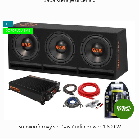
Sada která je určená...
TIP
DOPORUČUJEME
DOPRAVA
ZDARMA
Subwooferový set Gas Audio Power 1 800 W
Průměrné