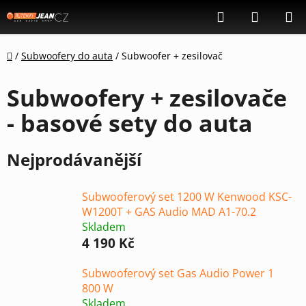
Přejít
Hledat
NÁKUP
na
KOŠÍK
obsah
Domů
/
Subwoofery do auta
/
Subwoofer + zesilovač
Subwoofery + zesilovače
- basové sety do auta
Nejprodávanější
Subwooferový set 1200 W Kenwood KSC-
W1200T + GAS Audio MAD A1-70.2
Skladem
4 190 Kč
Subwooferový set Gas Audio Power 1
800 W
Skladem