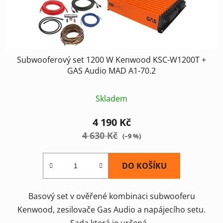
u
k
t
ů
Subwooferový set 1200 W Kenwood KSC-W1200T +
GAS Audio MAD A1-70.2
Skladem
4 190 Kč
4 630 Kč
(–9 %)
DO KOŠÍKU
Basový set v ověřené kombinaci subwooferu
Kenwood, zesilovače Gas Audio a napájecího setu.