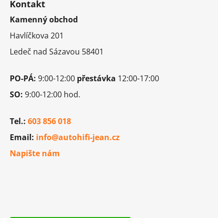
d
Kontakt
p
a
Kamenný obchod
a
c
t
í
Havlíčkova 201
í
p
Ledeč nad Sázavou 58401
r
v
k
PO-PÁ:
9:00-12:00
přestávka
12:00-17:00
y
SO:
9:00-12:00 hod.
v
ý
p
Tel.:
603 856 018
i
Email:
info@autohifi-jean.cz
s
u
Napište nám