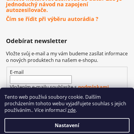
jednoduchý návod na zapojení
autozesilovače.
Čím se řídit při výběru autorádia ?
Odebírat newsletter
Vložte svůj e-mail a my vám budeme zasílat informace
o nových produktech na našem e-shopu.
E-mail
Vložením e-mailu souhlasíte s
podmínkami
ochrany osobních údajů
Tento web používá soubory cookie. Dalším
procházením tohoto webu vyjadřujete souhlas s jejich
PŘIHLÁSIT SE
používáním.. Více informací
zde
.
Nastavení