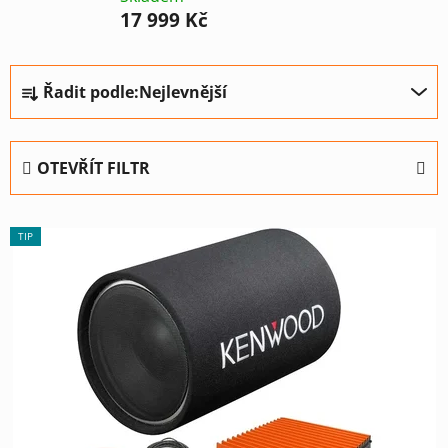
17 999 Kč
Ř
Řadit podle:
Nejlevnější
a
z
e
OTEVŘÍT FILTR
n
í
V
p
TIP
ý
r
p
o
i
d
s
u
p
k
r
t
o
ů
d