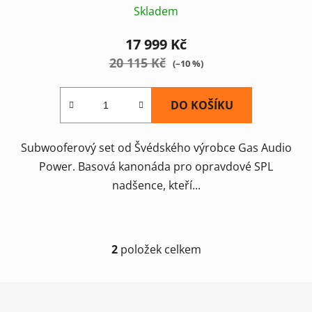
Skladem
hodnocení
produktu
17 999 Kč
je
20 115 Kč
(–10 %)
5,0
z
DO KOŠÍKU
5
hvězdiček.
Subwooferový set od Švédského výrobce Gas Audio
Power. Basová kanonáda pro opravdové SPL
nadšence, kteří...
2
položek celkem
O
v
l
Z
á
á