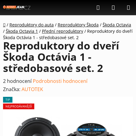
Přejít
Hledat
NÁKUP
na
KOŠÍK
obsah
Domů
/
Reproduktory do auta
/
Reproduktory Škoda
/
Škoda Octavia
/
Škoda Octavia 1
/
Přední reproduktory
/
Reproduktory do dveří
Škoda Octávia 1 - středobasové set. 2
Reproduktory do dveří
Škoda Octávia 1 -
středobasové set. 2
Průměrné
2 hodnocení
Podrobnosti hodnocení
hodnocení
Značka:
AUTOTEK
produktu
TIP
je
NEJPRODÁVANĚJŠÍ
4,5
z
5