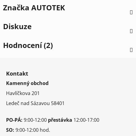
Značka
AUTOTEK
Diskuze
Hodnocení (2)
Z
á
Kontakt
p
Kamenný obchod
a
t
Havlíčkova 201
í
Ledeč nad Sázavou 58401
PO-PÁ:
9:00-12:00
přestávka
12:00-17:00
SO:
9:00-12:00 hod.