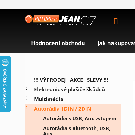
Přejít
na
obsah
Hodnocení obchodu
Jak nakupova
P
K
Přeskočit
!!! VÝPRODEJ - AKCE - SLEVY !!!
a
o
kategorie
Elektronické plašiče škůdců
t
s
e
Multimédia
t
g
r
Autorádia 1DIN / 2DIN
o
a
r
Autorádia s USB, Aux vstupem
i
n
Autorádia s Bluetooth, USB,
e
n
Aux