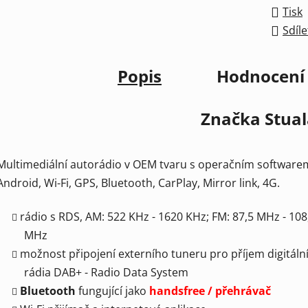
Tisk
Sdíle
Popis
Hodnocení
Značka
Stua
Multimediální autorádio v OEM tvaru s operačním software
Android, Wi-Fi, GPS, Bluetooth, CarPlay, Mirror link, 4G.
rádio s RDS, AM: 522 KHz - 1620 KHz; FM: 87,5 MHz - 108
MHz
možnost připojení externího tuneru pro příjem digitáln
rádia DAB+ - Radio Data System
Bluetooth
fungující jako
handsfree / přehrávač