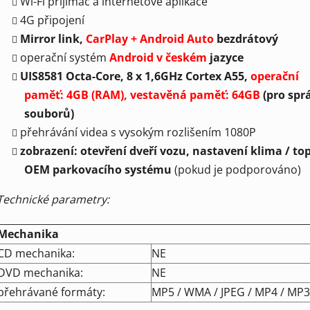
Wi-Fi přijímač a internetové aplikace
4G připojení
Mirror link,
CarPlay + Android Auto
bezdrátový
operační systém
Android v českém
jazyce
UIS8581 Octa-Core, 8 x 1,6GHz Cortex A55,
operační
paměť: 4GB (RAM), vestavěná paměť: 64GB
(pro spr
souborů)
přehrávání videa s vysokým rozlišením 1080P
zobrazení: otevření dveří vozu, nastavení klima / to
OEM parkovacího systému
(pokud je podporováno)
Technické parametry:
Mechanika
CD mechanika:
NE
DVD mechanika:
NE
přehrávané formáty:
MP5 / WMA / JPEG / MP4 / MP3