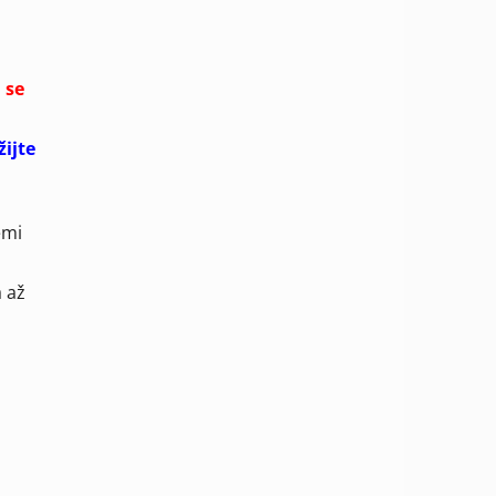
 se
ijte
emi
a
a až