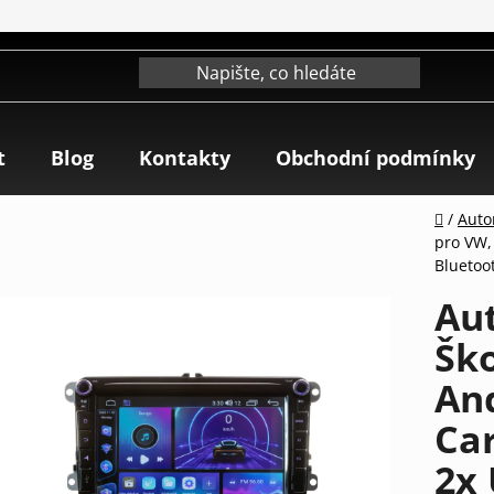
t
Blog
Kontakty
Obchodní podmínky
Domů
/
Auto
pro VW, 
Bluetoo
Au
Ško
And
Car
2x