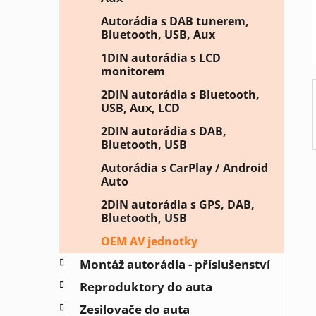
í
Autorádia s DAB tunerem,
p
Bluetooth, USB, Aux
a
1DIN autorádia s LCD
n
monitorem
e
2DIN autorádia s Bluetooth,
l
USB, Aux, LCD
2DIN autorádia s DAB,
Bluetooth, USB
Autorádia s CarPlay / Android
Auto
2DIN autorádia s GPS, DAB,
Bluetooth, USB
OEM AV jednotky
Montáž autorádia - příslušenství
Reproduktory do auta
Zesilovače do auta