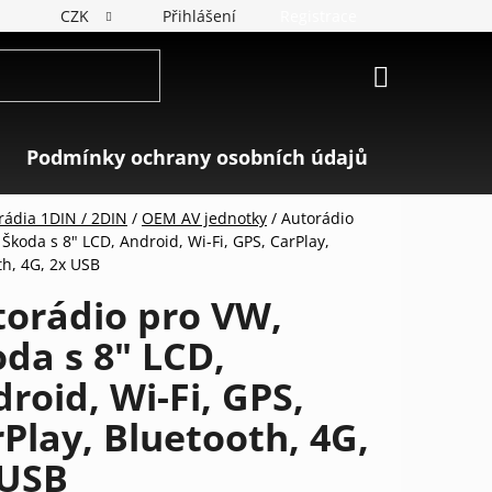
CZK
Přihlášení
Registrace
NÁKUPNÍ
KOŠÍK
Podmínky ochrany osobních údajů
Značky
rádia 1DIN / 2DIN
/
OEM AV jednotky
/
Autorádio
Škoda s 8" LCD, Android, Wi-Fi, GPS, CarPlay,
th, 4G, 2x USB
torádio pro VW,
da s 8" LCD,
roid, Wi-Fi, GPS,
Play, Bluetooth, 4G,
 USB