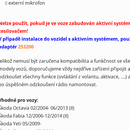
externí mikrofon
Nelze použít, pokud je ve voze zabudován aktivní systém
zesilovačem!
V případě instalace do vozidel s aktivním systémem, použ
adaptér
253200
Jelikož nemusí být zaručena kompatibilita a funkčnost se vš
modely vozů, doporučujeme vždy nejdříve zařízení připojit 
odzkoušet všechny funkce (ovládání z volantu, aktivace, ....) 
po úspěšném odzkoušení rádio namontovat.
Vhodné pro vozy:
Škoda Octavia 02/2004- 06/2013 (II)
Škoda Fabia 12/2006-12/2014 (II)
Škoda Yeti 05/2009-