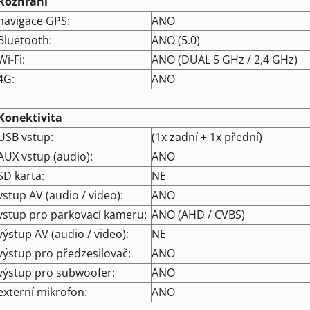
Rozhraní
navigace GPS:
ANO
Bluetooth:
ANO (5.0)
Wi-Fi:
ANO (DUAL 5 GHz / 2,4 GHz)
4G:
ANO
Konektivita
USB vstup:
(1x zadní + 1x přední)
AUX vstup (audio):
ANO
SD karta:
NE
vstup AV (audio / video):
ANO
vstup pro parkovací kameru:
ANO (AHD / CVBS)
výstup AV (audio / video):
NE
výstup pro předzesilovač:
ANO
výstup pro subwoofer:
ANO
externí mikrofon:
ANO