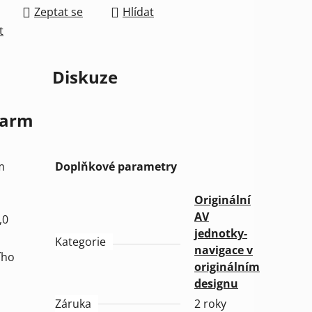
Zeptat se
Hlídat
t
Diskuze
larm
m
Doplňkové parametry
Originální
AV
,0
jednotky-
Kategorie
navigace v
ího
originálním
designu
Záruka
2 roky