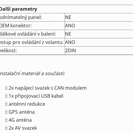
Další parametry
odnímatelný panel:
NE
OEM konektor:
ANO
dálkové ovládání v balení:
NE
vstup pro ovládání z volantu:
ANO
velikost:
2DIN
Instalační materiál a součásti:
2x napájecí svazek s CAN modulem
1x připojovací USB kabel
anténní redukce
GPS anténa
4G anténa
2x AV svazek