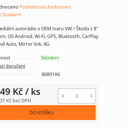
rné
dnoceno
Podrobnosti hodnocení
ení
:
Stualarm
tu
ediální autorádio v OEM tvaru VW / Škoda s 8"
em, OS Android, Wi-Fi, GPS, Bluetooth, CarPlay
id Auto, Mirror link, 4G.
nost
Skladem
ek.
ti doručení
80891A6
449 Kč
/ ks
,31 Kč bez DPH
 cena:
DO KOŠÍKU