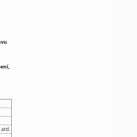
ávu
pení,
 atd.