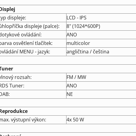
Displej
typ displeje:
LCD - IPS
úhlopříčka displeje (palce):
8" (1024*600P)
dotykové ovládání:
ANO
barva osvětlení tlačítek:
multicolor
ovládání MENU - jazyk:
angličtina / čeština
Tuner
vlnový rozsah:
FM / MW
RDS Tuner:
ANO
DAB:
NE
Reprodukce
max. výstupní výkon:
4x 50 W