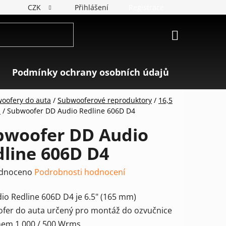
CZK
Přihlášení
Registrace
NÁKUPNÍ
KOŠÍK
Podmínky ochrany osobních údajů
Značky
oofery do auta
/
Subwooferové reproduktory
/
16,5
"
/
Subwoofer DD Audio Redline 606D D4
bwoofer DD Audio
line 606D D4
rné
dnoceno
Podrobnosti hodnocení
ení
io Redline 606D D4 je 6.5" (165 mm)
tu
fer do auta určený pro montáž do ozvučnice
nem 1 000 / 500 Wrms.