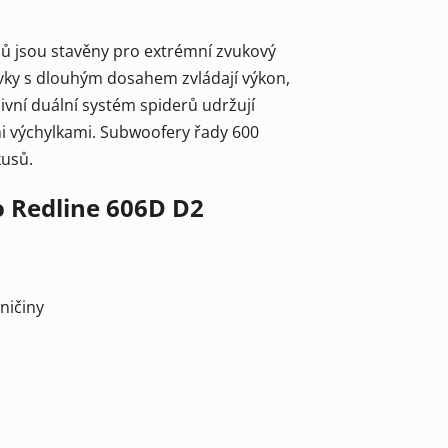
ů jsou stavěny pro extrémní zvukový
vky s dlouhým dosahem zvládají výkon,
ní duální systém spiderů udržují
mi výchylkami. Subwoofery řady 600
kusů.
o Redline 606D D2
ničiny