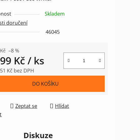
nost
Skladem
ti doručení
ek.
46045
 Kč
–8 %
999 Kč
/ ks
,51 Kč bez DPH
 cena:
DO KOŠÍKU
Zeptat se
Hlídat
t
Diskuze