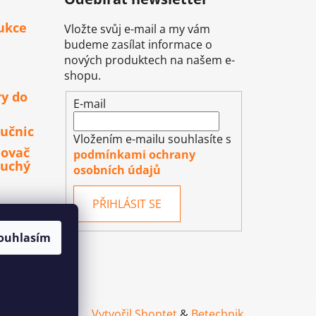
ukce
Vložte svůj e-mail a my vám
budeme zasílat informace o
nových produktech na našem e-
shopu.
ry do
E-mail
učnic
Vložením e-mailu souhlasíte s
lovač
podmínkami ochrany
duchý
osobních údajů
PŘIHLÁSIT SE
ouhlasím
Vytvořil Shoptet
&
Betechnik