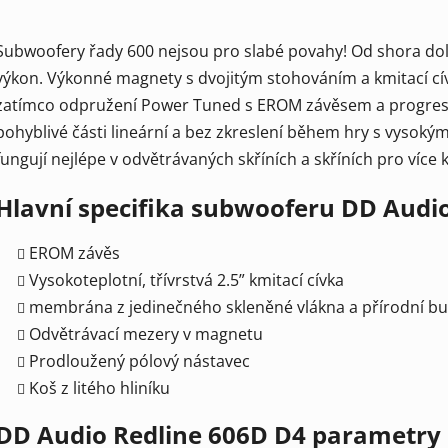
Subwoofery řady 600 nejsou pro slabé povahy! Od shora dol
výkon. Výkonné magnety s dvojitým stohováním a kmitací cí
zatímco odpružení Power Tuned s EROM závěsem a progresiv
pohyblivé části lineární a bez zkreslení během hry s vysoký
fungují nejlépe v odvětrávaných skříních a skříních pro více 
Hlavní specifika subwooferu DD Audi
EROM závěs
Vysokoteplotní, třívrstvá 2.5” kmitací cívka
membrána z jedinečného skleněné vlákna a přírodní bu
Odvětrávací mezery v magnetu
Prodloužený pólový nástavec
Koš z litého hliníku
DD Audio Redline 606D D4 parametry