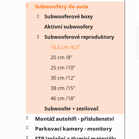
í
Subwoofery do auta
p
a
Subwooferové boxy
n
Aktivní subwoofery
e
Subwooferové reproduktory
l
16,5 cm /6,5"
20 cm /8"
25 cm /10"
30 cm /12"
38 cm /15"
46 cm /18"
Subwoofer + zesilovač
Montáž autohifi - příslušenství
Parkovací kamery - monitory
STP izolační a tlumící materiály