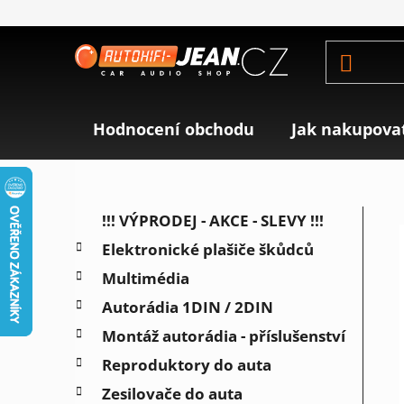
Přejít
na
obsah
Hodnocení obchodu
Jak nakupova
P
K
Přeskočit
!!! VÝPRODEJ - AKCE - SLEVY !!!
a
o
kategorie
Elektronické plašiče škůdců
t
s
e
Multimédia
t
g
r
Autorádia 1DIN / 2DIN
o
a
r
Montáž autorádia - příslušenství
i
n
Reproduktory do auta
e
n
Zesilovače do auta