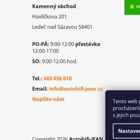
p
Kamenný obchod
a
Havlíčkova 201
t
í
Ledeč nad Sázavou 58401
PO-PÁ:
9:00-12:00
přestávka
12:00-17:00
SO:
9:00-12:00 hod.
Tel.:
603 856 018
Email:
info@autohifi-jean.cz
Napište nám
Tento web 
procházení
s jejich po
Nastave
Copyright 2026
Autohifi-JEAN
. Všechna práv