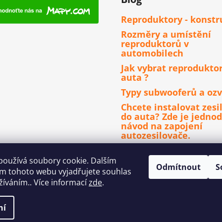
Reproduktory - konstr
Rozměry a umístění
reproduktorů v
automobilech
Jak vybrat reprodukto
auta ?
Typy subwooferů a ozv
Chcete instalovat zesi
do auta? Zde je jedno
návod na zapojení
autozesilovače.
Čím se řídit při výběru
autorádia ?
používá soubory cookie. Dalším
Odmítnout
S
m tohoto webu vyjadřujete souhlas
užíváním.. Více informací
zde
.
ní
a vyhrazena.