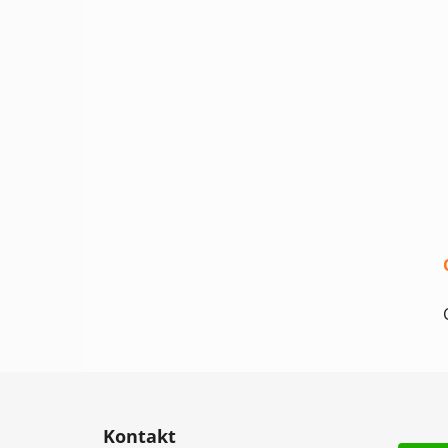
Z
á
Kontakt