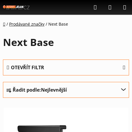
Přejít
Hledat
NÁKUP
na
KOŠÍK
obsah
Domů
/
Prodávané značky
/
Next Base
Next Base
OTEVŘÍT FILTR
Ř
Řadit podle:
Nejlevnější
a
z
V
e
ý
n
p
í
i
p