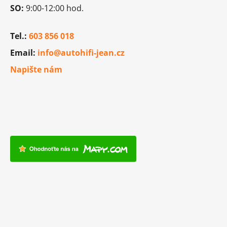
y
SO:
9:00-12:00 hod.
v
ý
p
Tel.:
603 856 018
i
Email:
info@autohifi-jean.cz
s
u
Napište nám