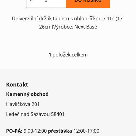
Univerzální držák tabletu s uhlopříčkou 7-10" (17-
26cm)Výrobce: Next Base
1
položek celkem
O
v
l
Z
á
á
d
Kontakt
p
a
Kamenný obchod
a
c
t
í
Havlíčkova 201
í
p
Ledeč nad Sázavou 58401
r
v
k
PO-PÁ:
9:00-12:00
přestávka
12:00-17:00