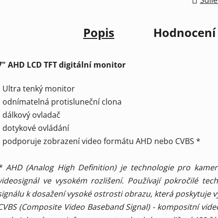
Popis
Hodnocení
7" AHD LCD TFT digitální monitor
• Ultra tenký monitor
• odnímatelná protisluneční clona
• dálkový ovladač
• dotykové ovládání
• podporuje zobrazení video formátu AHD nebo CVBS *
* AHD (Analog High Definition) je technologie pro kame
videosignál ve vysokém rozlišení. Používají pokročilé tec
signálu k dosažení vysoké ostrosti obrazu, která poskytuje vý
CVBS (Composite Video Baseband Signal) - kompositní video