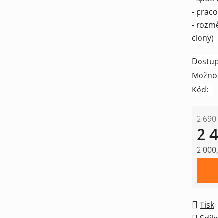
- praco
- rozm
clony)
Dostup
Možnos
Kód:
2 690
2 
2 000
Měrná
Tisk
Sdíle