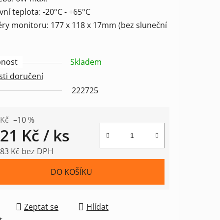
vní teplota: -20°C - +65°C
ěry monitoru: 177 x 118 x 17mm (bez sluneční
nost
Skladem
ti doručení
222725
 Kč
–10 %
421 Kč
/ ks
,83 Kč bez DPH
 cena:
DO KOŠÍKU
Zeptat se
Hlídat
t