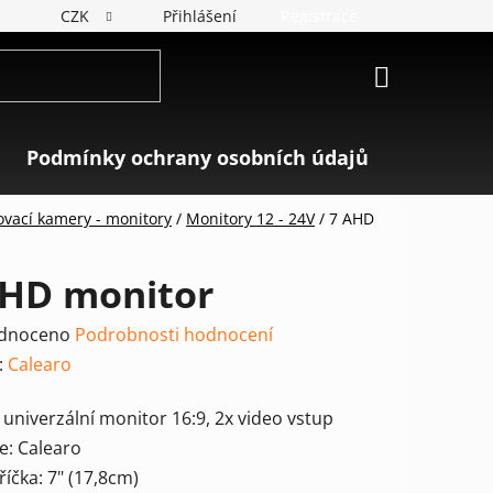
CZK
Přihlášení
Registrace
NÁKUPNÍ
KOŠÍK
Podmínky ochrany osobních údajů
Značky
ovací kamery - monitory
/
Monitory 12 - 24V
/
7 AHD
AHD monitor
rné
dnoceno
Podrobnosti hodnocení
ení
:
Calearo
tu
univerzální monitor 16:9, 2x video vstup
e: Calearo
říčka: 7" (17,8cm)