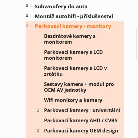
í
Subwoofery do auta
p
a
Montáž autohifi - příslušenství
n
Parkovací kamery - monitory
e
Bezdrátové kamery s
l
monitorem
Parkovací kamery s LCD
monitorem
Parkovací kamery s LCD v
zrcátku
Sestavy kamera + modul pro
OEM AV jednotky
Wifi monitory a kamery
Parkovací kamery - univerzální
Parkovací kamery AHD / CVBS
Parkovací kamery OEM design