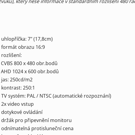
zvuku), který nese informace v standardním rozlišení 480 řá
- uhlopříčka: 7" (17,8cm)
- formát obrazu 16:9
- rozlišení:
CVBS 800 x 480 obr.bodů
AHD 1024 x 600 obr.bodů
- jas: 250cd/m2
- kontrast: 250:1
- TV systém: PAL / NTSC (automatické rozpoznání)
- 2x video vstup
- dotykové ovládání
- držák pro připevnění monitoru
- odnímatelná protisluneční cena