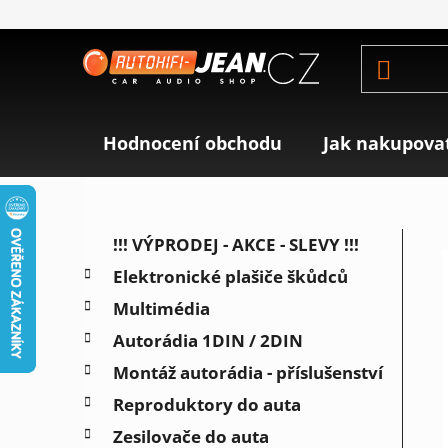
Přejít
na
obsah
Hodnocení obchodu
Jak nakupova
P
K
Přeskočit
!!! VÝPRODEJ - AKCE - SLEVY !!!
a
o
kategorie
Elektronické plašiče škůdců
t
s
e
Multimédia
t
g
r
Autorádia 1DIN / 2DIN
o
a
r
Montáž autorádia - příslušenství
i
n
Reproduktory do auta
e
n
Zesilovače do auta