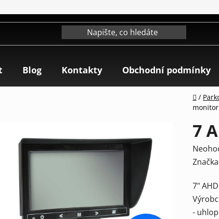
t
Blog
Kontakty
Obchodní podmínky
Domů
/
Park
monitor
7 
Průmě
Neoho
hodnoc
Značka
produk
7" AHD 
je
Výrobc
0,0
- uhlop
z