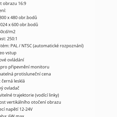
t obrazu 16:9
ení:
ek.
00 x 480 obr.bodů
24 x 600 obr.bodů
250cd/m2
ast: 250:1
ystém: PAL / NTSC (automatické rozpoznání)
deo vstup
ové ovládání
k pro připevnění monitoru
matelná protisluneční cena
: černá lesklá
vý ovladač
vitelné trajektorie (vodící linky)
ost vertikálního otočení obrazu
ecí napětí 12-24V
řeba: 6W max.