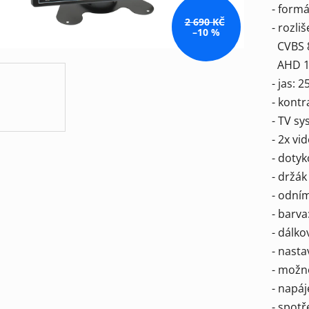
- formá
5
2 690 KČ
- rozliš
hvězdič
–10 %
CVBS 8
AHD 10
- jas: 
- kontr
- TV s
- 2x vi
- dotyk
- držá
- odní
- barva
- dálko
- nasta
- možn
- napáj
- spot