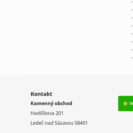
Z
á
Kontakt
p
Kamenný obchod
a
Havlíčkova 201
t
í
Ledeč nad Sázavou 58401