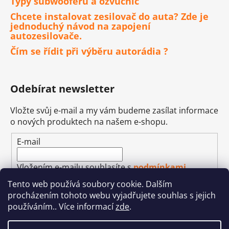
Typy subwooferů a ozvučnic
Chcete instalovat zesilovač do auta? Zde je
jednoduchý návod na zapojení
autozesilovače.
Čím se řídit při výběru autorádia ?
Odebírat newsletter
Vložte svůj e-mail a my vám budeme zasílat informace
o nových produktech na našem e-shopu.
E-mail
Vložením e-mailu souhlasíte s
podmínkami
ochrany osobních údajů
Tento web používá soubory cookie. Dalším
procházením tohoto webu vyjadřujete souhlas s jejich
PŘIHLÁSIT SE
používáním.. Více informací
zde
.