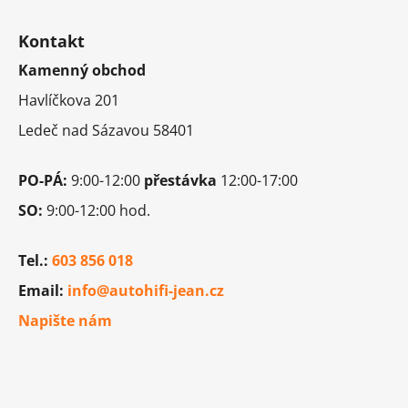
Z
á
Kontakt
p
Kamenný obchod
a
t
Havlíčkova 201
í
Ledeč nad Sázavou 58401
PO-PÁ:
9:00-12:00
přestávka
12:00-17:00
SO:
9:00-12:00 hod.
Tel.:
603 856 018
Email:
info@autohifi-jean.cz
Napište nám