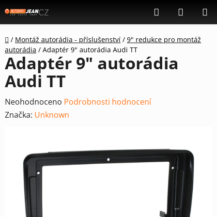
Přejít
Hledat
NÁKUP
na
KOŠÍK
obsah
Domů
/
Montáž autorádia - příslušenství
/
9" redukce pro montáž
autorádia
/
Adaptér 9" autorádia Audi TT
Adaptér 9" autorádia
Audi TT
Průměrné
Neohodnoceno
Podrobnosti hodnocení
hodnocení
Značka:
Unknown
produktu
je
0,0
z
5
hvězdiček.