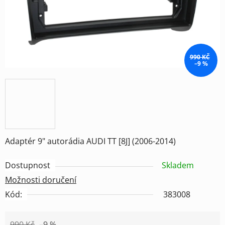
990 KČ
–9 %
Adaptér 9" autorádia AUDI TT [8J] (2006-2014)
Dostupnost
Skladem
Možnosti doručení
Kód:
383008
990 Kč
–9 %