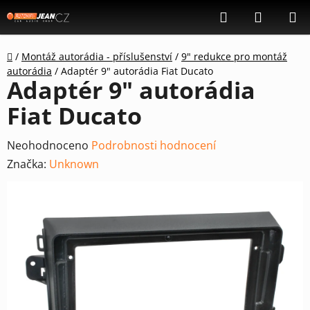
Přejít
Hledat
NÁKUP
na
KOŠÍK
obsah
Domů
/
Montáž autorádia - příslušenství
/
9" redukce pro montáž
autorádia
/
Adaptér 9" autorádia Fiat Ducato
Adaptér 9" autorádia
Fiat Ducato
Průměrné
Neohodnoceno
Podrobnosti hodnocení
hodnocení
Značka:
Unknown
produktu
je
0,0
z
5
hvězdiček.