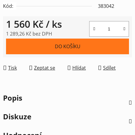
Kód:
383042
1 560 Kč
/ ks
1 289,26 Kč bez DPH
Měrná cena:
DO KOŠÍKU
Tisk
Zeptat se
Hlídat
Sdílet
Popis
Diskuze