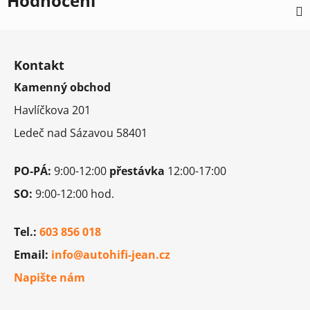
Hodnocení
Z
á
Kontakt
p
Kamenný obchod
a
t
Havlíčkova 201
í
Ledeč nad Sázavou 58401
PO-PÁ:
9:00-12:00
přestávka
12:00-17:00
SO:
9:00-12:00 hod.
Tel.:
603 856 018
Email:
info@autohifi-jean.cz
Napište nám