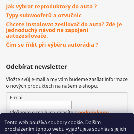
Jak vybrat reproduktory do auta ?
Typy subwooferů a ozvučnic
Chcete instalovat zesilovač do auta? Zde je
jednoduchý návod na zapojení
autozesilovače.
Čím se řídit při výběru autorádia ?
Odebírat newsletter
Vložte svůj e-mail a my vám budeme zasílat informace
o nových produktech na našem e-shopu.
E-mail
Vložením e-mailu souhlasíte s
podmínkami
ochrany osobních údajů
Tento web používá soubory cookie. Dalším
procházením tohoto webu vyjadřujete souhlas s jejich
PŘIHLÁSIT SE