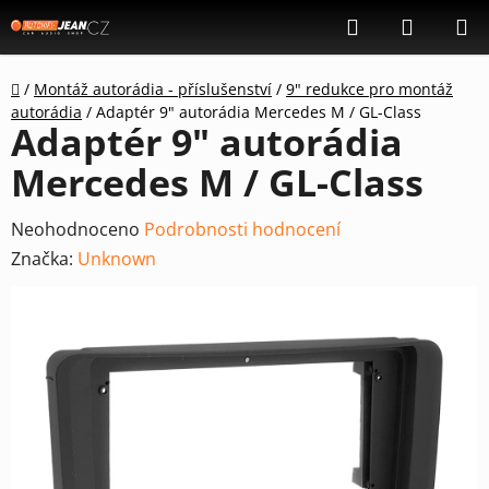
Přejít
Hledat
NÁKUP
na
KOŠÍK
obsah
Domů
/
Montáž autorádia - příslušenství
/
9" redukce pro montáž
autorádia
/
Adaptér 9" autorádia Mercedes M / GL-Class
Adaptér 9" autorádia
Mercedes M / GL-Class
Průměrné
Neohodnoceno
Podrobnosti hodnocení
hodnocení
Značka:
Unknown
produktu
je
0,0
z
5
hvězdiček.