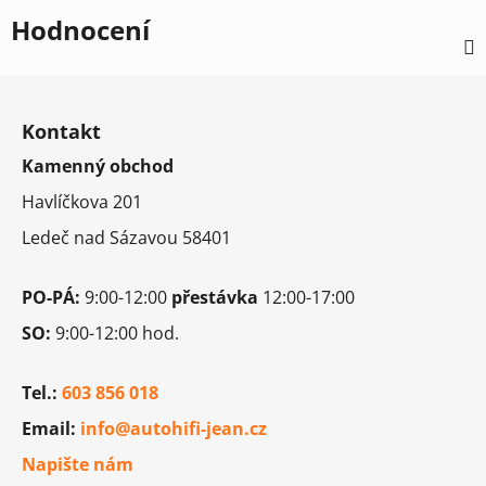
Hodnocení
Z
á
Kontakt
p
Kamenný obchod
a
t
Havlíčkova 201
í
Ledeč nad Sázavou 58401
PO-PÁ:
9:00-12:00
přestávka
12:00-17:00
SO:
9:00-12:00 hod.
Tel.:
603 856 018
Email:
info@autohifi-jean.cz
Napište nám