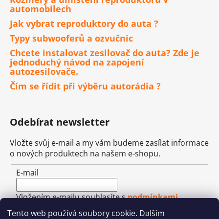
automobilech
Jak vybrat reproduktory do auta ?
Typy subwooferů a ozvučnic
Chcete instalovat zesilovač do auta? Zde je
jednoduchý návod na zapojení
autozesilovače.
Čím se řídit při výběru autorádia ?
Odebírat newsletter
Vložte svůj e-mail a my vám budeme zasílat informace
o nových produktech na našem e-shopu.
E-mail
Vložením e-mailu souhlasíte s
podmínkami
ochrany osobních údajů
Tento web používá soubory cookie. Dalším