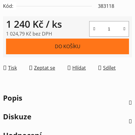
Kód:
383118
1 240 Kč
/ ks
1 024,79 Kč bez DPH
Měrná cena:
DO KOŠÍKU
Tisk
Zeptat se
Hlídat
Sdílet
Popis
Diskuze