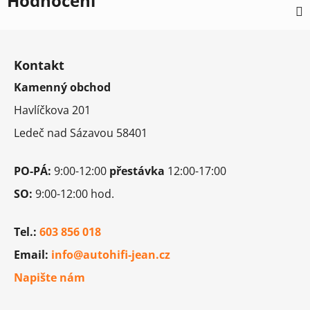
Hodnocení
Z
á
Kontakt
p
Kamenný obchod
a
t
Havlíčkova 201
í
Ledeč nad Sázavou 58401
PO-PÁ:
9:00-12:00
přestávka
12:00-17:00
SO:
9:00-12:00 hod.
Tel.:
603 856 018
Email:
info@autohifi-jean.cz
Napište nám