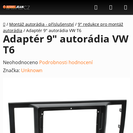
Přejít
Hledat
NÁKUP
na
KOŠÍK
obsah
Domů
/
Montáž autorádia - příslušenství
/
9" redukce pro montáž
autorádia
/
Adaptér 9" autorádia VW T6
Adaptér 9" autorádia VW
T6
Průměrné
Neohodnoceno
Podrobnosti hodnocení
hodnocení
Značka:
Unknown
produktu
je
0,0
z
5
hvězdiček.