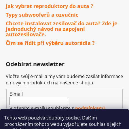
Jak vybrat reproduktory do auta ?
Typy subwooferů a ozvučnic
Chcete instalovat zesilovač do auta? Zde je
jednoduchý návod na zapojení
autozesilovače.
Čím se řídit při výběru autorádia ?
Odebírat newsletter
Vložte svůj e-mail a my vám budeme zasílat informace
o nových produktech na našem e-shopu.
E-mail
Vložením e-mailu souhlasíte s
podmínkami
ochrany osobních údajů
Tento web používá soubory cookie. Dalším
procházením tohoto webu vyjadřujete souhlas s jejich
PŘIHLÁSIT SE