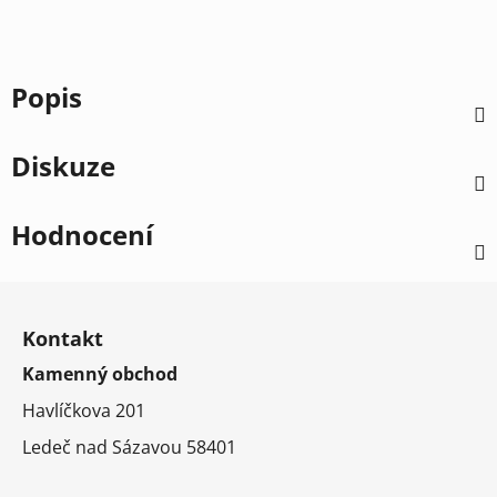
Popis
Diskuze
Hodnocení
Z
á
Kontakt
p
Kamenný obchod
a
t
Havlíčkova 201
í
Ledeč nad Sázavou 58401