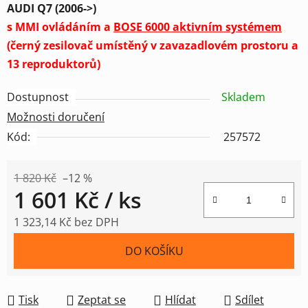
AUDI Q7 (2006->)
s MMI ovládáním a
BOSE 6000 aktivním systémem
(černý zesilovač umístěný v zavazadlovém prostoru a
13 reproduktorů)
Dostupnost
Skladem
Možnosti doručení
Kód:
257572
1 820 Kč
–12 %
1 601 Kč
/ ks
1 323,14 Kč bez DPH
Měrná cena:
DO KOŠÍKU
Tisk
Zeptat se
Hlídat
Sdílet