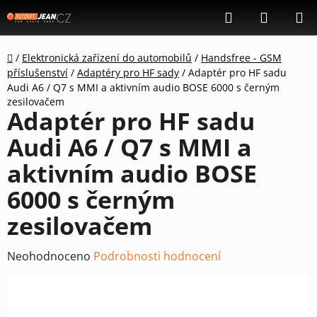
Přejít
Hledat
NÁKUP
na
KOŠÍK
obsah
Domů
/
Elektronická zařízení do automobilů
/
Handsfree - GSM
příslušenství
/
Adaptéry pro HF sady
/
Adaptér pro HF sadu
Audi A6 / Q7 s MMI a aktivním audio BOSE 6000 s černým
zesilovačem
Adaptér pro HF sadu
Audi A6 / Q7 s MMI a
aktivním audio BOSE
6000 s černým
zesilovačem
Průměrné
Neohodnoceno
Podrobnosti hodnocení
hodnocení
produktu
je