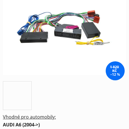
0,0
z
5
hvězdiček.
1 820
KČ
–12 %
Vhodné pro automobily:
AUDI A6 (2004->)