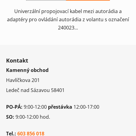
Univerzální propojovací kabel mezi autorádia a
adaptéry pro ovládání autorádia z volantu s označení
240023...
Z
á
Kontakt
p
Kamenný obchod
a
t
Havlíčkova 201
í
Ledeč nad Sázavou 58401
PO-PÁ:
9:00-12:00
přestávka
12:00-17:00
SO:
9:00-12:00 hod.
Tel.:
603 856 018