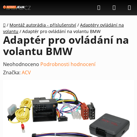
Přejít
Hledat
NÁKUP
na
KOŠÍK
obsah
Domů
/
Montáž autorádia - příslušenství
/
Adaptéry ovládání na
volantu
/
Adaptér pro ovládání na volantu BMW
Adaptér pro ovládání na
volantu BMW
Průměrné
Neohodnoceno
Podrobnosti hodnocení
hodnocení
Značka:
ACV
produktu
je
0,0
z
5
hvězdiček.