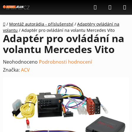
Přejít
Hledat
NÁKUP
na
KOŠÍK
obsah
Domů
/
Montáž autorádia - příslušenství
/
Adaptéry ovládání na
volantu
/
Adaptér pro ovládání na volantu Mercedes Vito
Adaptér pro ovládání na
volantu Mercedes Vito
Průměrné
Neohodnoceno
Podrobnosti hodnocení
hodnocení
Značka:
ACV
produktu
je
0,0
z
5
hvězdiček.