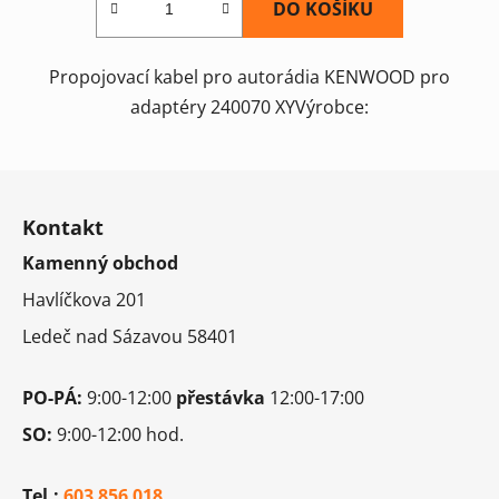
DO KOŠÍKU
Propojovací kabel pro autorádia KENWOOD pro
adaptéry 240070 XYVýrobce:
Z
á
Kontakt
p
Kamenný obchod
a
t
Havlíčkova 201
í
Ledeč nad Sázavou 58401
PO-PÁ:
9:00-12:00
přestávka
12:00-17:00
SO:
9:00-12:00 hod.
Tel.:
603 856 018