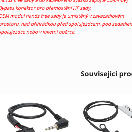
Bypass konektor pro přemostění HF sady.
OEM modul hands free sady je umístěný v zavazadlovém
prostoru, nad přihrádkou před spolujezdcem, pod sedadle
spolujezdce nebo v loketní opěrce.
Související pr