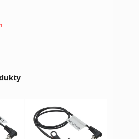
m
odukty