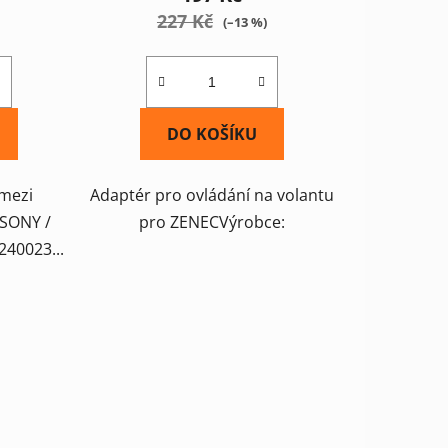
227 Kč
(–13 %)
DO KOŠÍKU
 mezi
Adaptér pro ovládání na volantu
 SONY /
pro ZENECVýrobce:
40023...