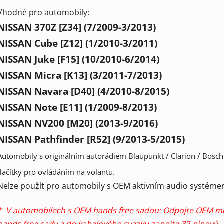
Vhodné pro automobily:
NISSAN 370Z [Z34] (7/2009-3/2013)
NISSAN Cube [Z12] (1/2010-3/2011)
NISSAN Juke [F15] (10/2010-6/2014)
NISSAN Micra [K13] (3/2011-7/2013)
NISSAN Navara [D40] (4/2010-8/2015)
NISSAN Note [E11] (1/2009-8/2013)
NISSAN NV200 [M20] (2013-9/2016)
NISSAN Pathfinder [R52] (9/2013-5/2015)
Automobily s originálním autorádiem Blaupunkt / Clarion / Bosch
.
tlačítky pro ovládáním na volantu
Nelze použít pro automobily s OEM aktivním audio systém
* V automobilech s OEM hands free sadou: Odpojte OEM m
hands free sady a do kabelového svazku zapojte 32-pinový