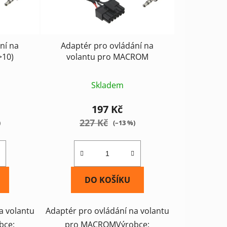
ní na
Adaptér pro ovládání na
>10)
volantu pro MACROM
Skladem
197 Kč
227 Kč
)
(–13 %)
DO KOŠÍKU
a volantu
Adaptér pro ovládání na volantu
bce:
pro MACROMVýrobce: