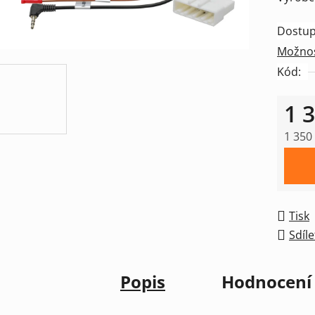
z
Dostup
5
Možnos
hvězdič
Kód:
1 
1 350
Měrná
Tisk
Sdíle
Popis
Hodnocení