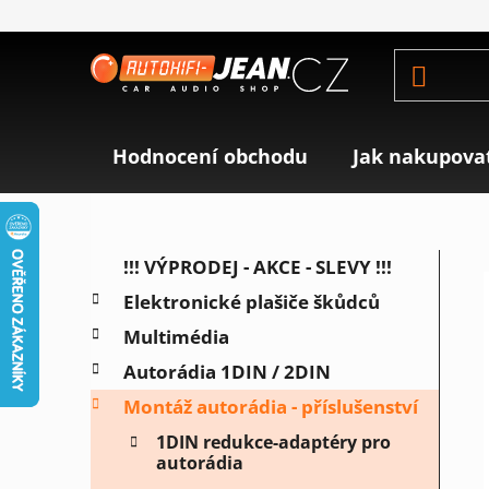
Přejít
na
obsah
Hodnocení obchodu
Jak nakupova
P
K
Přeskočit
!!! VÝPRODEJ - AKCE - SLEVY !!!
a
o
kategorie
Elektronické plašiče škůdců
t
s
e
Multimédia
t
g
r
Autorádia 1DIN / 2DIN
o
a
r
Montáž autorádia - příslušenství
i
n
1DIN redukce-adaptéry pro
e
n
autorádia