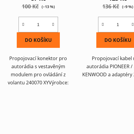
100 Kč
136 Kč
(–13 %)
(–9 %)
DO KOŠÍKU
DO KOŠÍKU
Propojovací konektor pro
Propojovací kabel
autorádia s vestavěným
autorádia PIONEER /
modulem pro ovládání z
KENWOOD a adaptéry 2
volantu 240070 XYVýrobce: