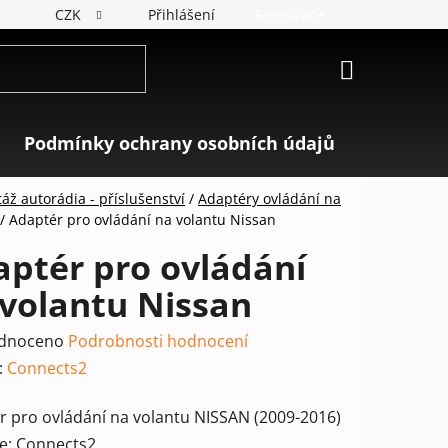
CZK
Přihlášení
Registrace
NÁKUPNÍ
KOŠÍK
Podmínky ochrany osobních údajů
Značky
áž autorádia - příslušenství
/
Adaptéry ovládání na
/
Adaptér pro ovládání na volantu Nissan
ptér pro ovládání
volantu Nissan
rné
dnoceno
Podrobnosti hodnocení
ení
:
Connects2
tu
r pro ovládání na volantu NISSAN (2009-2016)
e: Connects2