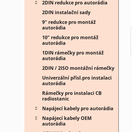
í
2DIN redukce pro autorádia
p
2DIN instalační sady
a
n
9" redukce pro montáž
autorádia
e
l
10" redukce pro montáž
autorádia
1DIN rámečky pro montáž
autorádia
2DIN / 2ISO montážní rámečky
Univerzální přísl.pro instalaci
autorádia
Rámečky pro instalaci CB
radiostanic
Napájecí kabely pro autorádia
Napájecí kabely OEM
autorádia