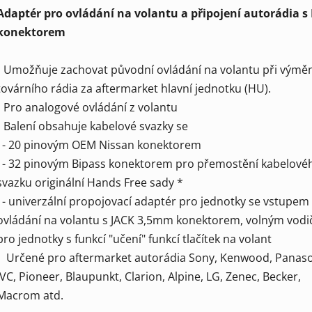
Adaptér pro ovládání na volantu a připojení autorádia s
konektorem
• Umožňuje zachovat původní ovládání na volantu při výmě
továrního rádia za aftermarket hlavní jednotku (HU).
• Pro analogové ovládání z volantu
• Balení obsahuje kabelové svazky se
- 20 pinovým OEM Nissan konektorem
- 32 pinovým Bipass konektorem pro přemostění kabelové
svazku originální Hands Free sady *
- univerzální propojovací adaptér pro jednotky se vstupem
ovládání na volantu s JACK 3,5mm konektorem, volným vodi
pro jednotky s funkcí "učení" funkcí tlačítek na volant
• Určené pro aftermarket autorádia Sony, Kenwood, Panaso
JVC, Pioneer, Blaupunkt, Clarion, Alpine, LG, Zenec, Becker,
Macrom atd.