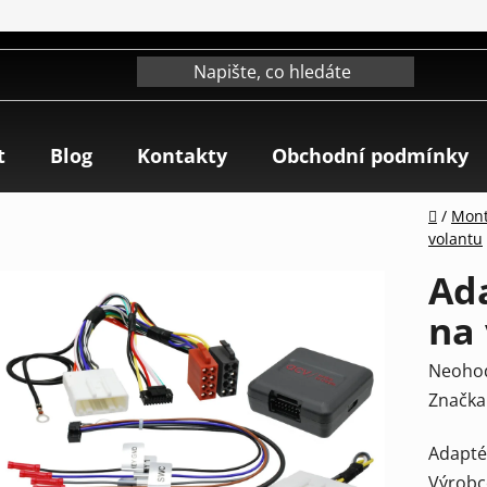
t
Blog
Kontakty
Obchodní podmínky
Domů
/
Mont
volantu
Ada
na 
Průmě
Neoho
hodnoc
Značka
produk
Adapté
je
Výrobc
0,0