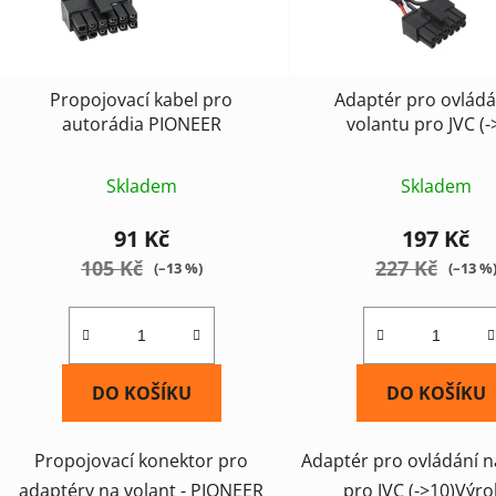
Propojovací kabel pro
Adaptér pro ovládá
autorádia PIONEER
volantu pro JVC (-
Skladem
Skladem
91 Kč
197 Kč
105 Kč
227 Kč
(–13 %)
(–13 %
DO KOŠÍKU
DO KOŠÍKU
Propojovací konektor pro
Adaptér pro ovládání n
adaptéry na volant - PIONEER
pro JVC (->10)Výro