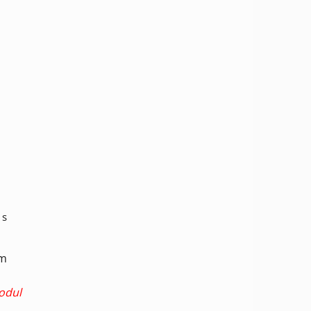
 s
em
odul