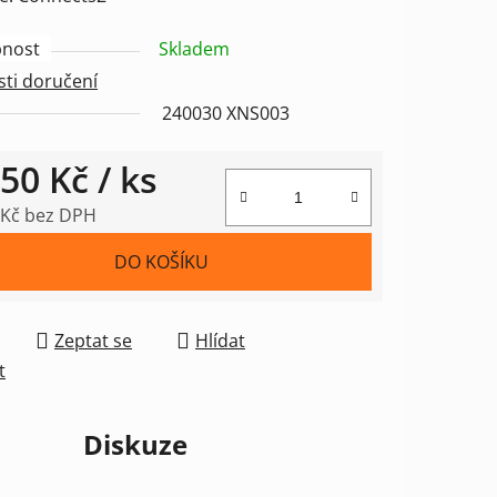
nost
Skladem
ti doručení
ek.
240030 XNS003
350 Kč
/ ks
 Kč bez DPH
 cena:
DO KOŠÍKU
Zeptat se
Hlídat
t
Diskuze