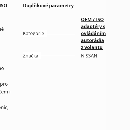
 ISO
Doplňkové parametry
OEM / ISO
adaptéry s
ně
Kategorie
ovládáním
autorádia
z volantu
Značka
NISSAN
ho
 pro
čem i
nic,