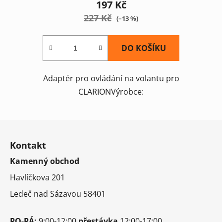
197 Kč
227 Kč
(–13 %)
DO KOŠÍKU
Adaptér pro ovládání na volantu pro
CLARIONVýrobce:
Z
á
Kontakt
p
Kamenný obchod
a
t
Havlíčkova 201
í
Ledeč nad Sázavou 58401
PO-PÁ:
9:00-12:00
přestávka
12:00-17:00