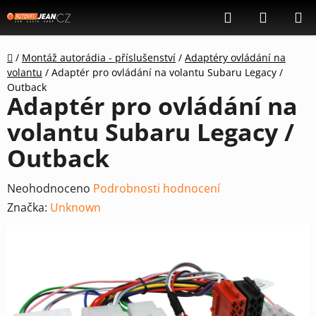
Přejít
Hledat
NÁKUP
na
KOŠÍK
obsah
Domů
/
Montáž autorádia - příslušenství
/
Adaptéry ovládání na
volantu
/
Adaptér pro ovládání na volantu Subaru Legacy /
Outback
Adaptér pro ovládání na
volantu Subaru Legacy /
Outback
Průměrné
Neohodnoceno
Podrobnosti hodnocení
hodnocení
Značka:
Unknown
produktu
je
0,0
z
5