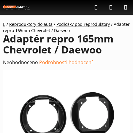
Přejít
Hledat
NÁKUP
na
KOŠÍK
obsah
Domů
/
Reproduktory do auta
/
Podložky pod reproduktory
/
Adaptér
repro 165mm Chevrolet / Daewoo
Adaptér repro 165mm
Chevrolet / Daewoo
Průměrné
Neohodnoceno
Podrobnosti hodnocení
hodnocení
produktu
je
0,0
z
5
hvězdiček.