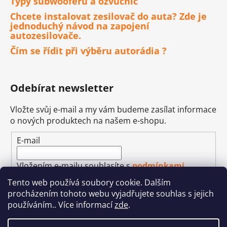
Typy subwooferů a ozvučnic
Chcete instalovat zesilovač do auta? Zde je
jednoduchý návod na zapojení
autozesilovače.
Čím se řídit při výběru autorádia ?
Odebírat newsletter
Vložte svůj e-mail a my vám budeme zasílat informace
o nových produktech na našem e-shopu.
E-mail
Vložením e-mailu souhlasíte s
podmínkami
ochrany osobních údajů
Tento web používá soubory cookie. Dalším
procházením tohoto webu vyjadřujete souhlas s jejich
PŘIHLÁSIT SE
používáním.. Více informací
zde
.