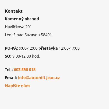
Z
á
Kontakt
p
Kamenný obchod
a
t
Havlíčkova 201
í
Ledeč nad Sázavou 58401
PO-PÁ:
9:00-12:00
přestávka
12:00-17:00
SO:
9:00-12:00 hod.
Tel.:
603 856 018
Email:
info@autohifi-jean.cz
Napište nám