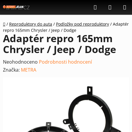
Přejít
Hledat
NÁKUP
na
KOŠÍK
obsah
Domů
/
Reproduktory do auta
/
Podložky pod reproduktory
/
Adaptér
repro 165mm Chrysler / Jeep / Dodge
Adaptér repro 165mm
Chrysler / Jeep / Dodge
Průměrné
Neohodnoceno
Podrobnosti hodnocení
hodnocení
Značka:
METRA
produktu
je
0,0
z
5
hvězdiček.