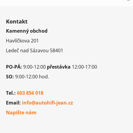
Z
á
Kontakt
p
Kamenný obchod
a
t
Havlíčkova 201
í
Ledeč nad Sázavou 58401
PO-PÁ:
9:00-12:00
přestávka
12:00-17:00
SO:
9:00-12:00 hod.
Tel.:
603 856 018
Email:
info@autohifi-jean.cz
Napište nám