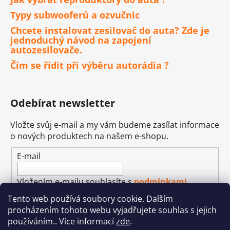
Typy subwooferů a ozvučnic
Chcete instalovat zesilovač do auta? Zde je
jednoduchý návod na zapojení
autozesilovače.
Čím se řídit při výběru autorádia ?
Odebírat newsletter
Vložte svůj e-mail a my vám budeme zasílat informace
o nových produktech na našem e-shopu.
E-mail
Vložením e-mailu souhlasíte s
podmínkami
ochrany osobních údajů
Tento web používá soubory cookie. Dalším
procházením tohoto webu vyjadřujete souhlas s jejich
PŘIHLÁSIT SE
používáním.. Více informací
zde
.