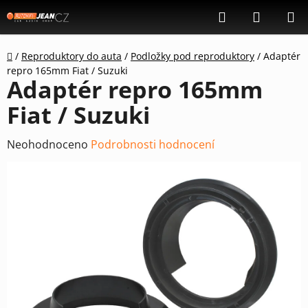
Přejít
Hledat
NÁKUP
na
KOŠÍK
obsah
Domů
/
Reproduktory do auta
/
Podložky pod reproduktory
/
Adaptér
repro 165mm Fiat / Suzuki
Adaptér repro 165mm
Fiat / Suzuki
Průměrné
Neohodnoceno
Podrobnosti hodnocení
hodnocení
produktu
je
0,0
z
5
hvězdiček.