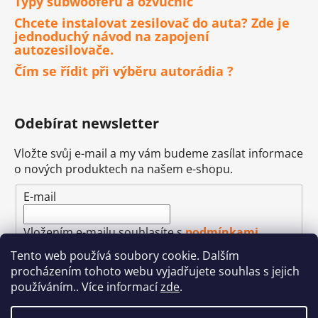
Typy subwooferů a ozvučnic
Chcete instalovat zesilovač do auta? Zde je
jednoduchý návod na zapojení
autozesilovače.
Čím se řídit při výběru autorádia ?
Odebírat newsletter
Vložte svůj e-mail a my vám budeme zasílat informace
o nových produktech na našem e-shopu.
E-mail
Vložením e-mailu souhlasíte s
podmínkami
ochrany osobních údajů
Tento web používá soubory cookie. Dalším
procházením tohoto webu vyjadřujete souhlas s jejich
PŘIHLÁSIT SE
používáním.. Více informací
zde
.