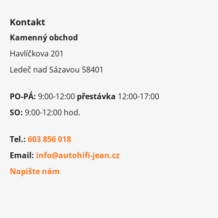
Z
á
Kontakt
p
Kamenný obchod
a
t
Havlíčkova 201
í
Ledeč nad Sázavou 58401
PO-PÁ:
9:00-12:00
přestávka
12:00-17:00
SO:
9:00-12:00 hod.
Tel.:
603 856 018
Email:
info@autohifi-jean.cz
Napište nám