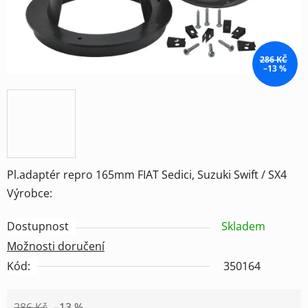
286 KČ
–13 %
Pl.adaptér repro 165mm FIAT Sedici, Suzuki Swift / SX4
Výrobce:
Dostupnost
Skladem
Možnosti doručení
Kód:
350164
286 Kč
–13 %