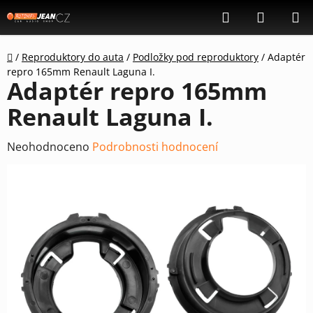
Přejít
Hledat
NÁKUP
na
KOŠÍK
obsah
Domů
/
Reproduktory do auta
/
Podložky pod reproduktory
/
Adaptér
repro 165mm Renault Laguna I.
Adaptér repro 165mm
Renault Laguna I.
Průměrné
Neohodnoceno
Podrobnosti hodnocení
hodnocení
produktu
je
0,0
z
5
hvězdiček.