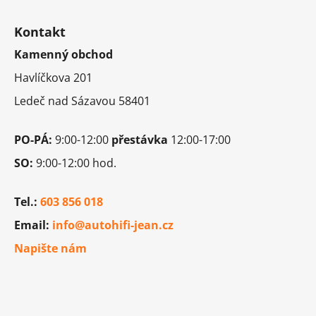
Z
á
Kontakt
p
Kamenný obchod
a
t
Havlíčkova 201
í
Ledeč nad Sázavou 58401
PO-PÁ:
9:00-12:00
přestávka
12:00-17:00
SO:
9:00-12:00 hod.
Tel.:
603 856 018
Email:
info@autohifi-jean.cz
Napište nám