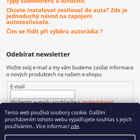
Typy subwooferů a ozvučnic
Chcete instalovat zesilovač do auta? Zde je
jednoduchý návod na zapojení
autozesilovače.
Čím se řídit při výběru autorádia ?
Odebírat newsletter
Vložte svůj e-mail a my vám budeme zasílat informace
o nových produktech na našem e-shopu.
E-mail
Vložením e-mailu souhlasíte s
podmínkami
ochrany osobních údajů
Tento web používá soubory cookie. Dalším
procházením tohoto webu vyjadřujete souhlas s jejich
PŘIHLÁSIT SE
používáním.. Více informací
zde
.