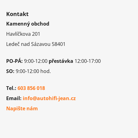
Z
á
Kontakt
p
Kamenný obchod
a
t
Havlíčkova 201
í
Ledeč nad Sázavou 58401
PO-PÁ:
9:00-12:00
přestávka
12:00-17:00
SO:
9:00-12:00 hod.
Tel.:
603 856 018
Email:
info@autohifi-jean.cz
Napište nám