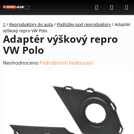
Přejít
Hledat
NÁKUP
na
KOŠÍK
obsah
Domů
/
Reproduktory do auta
/
Podložky pod reproduktory
/
Adaptér
výškový repro VW Polo
Adaptér výškový repro
VW Polo
Průměrné
Neohodnoceno
Podrobnosti hodnocení
hodnocení
produktu
je
0,0
z
5
hvězdiček.