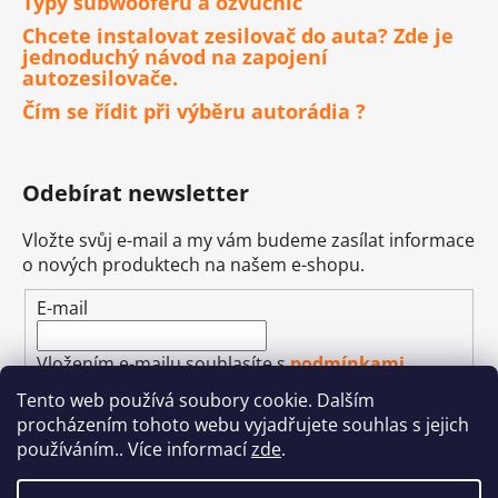
Typy subwooferů a ozvučnic
Chcete instalovat zesilovač do auta? Zde je
jednoduchý návod na zapojení
autozesilovače.
Čím se řídit při výběru autorádia ?
Odebírat newsletter
Vložte svůj e-mail a my vám budeme zasílat informace
o nových produktech na našem e-shopu.
E-mail
Vložením e-mailu souhlasíte s
podmínkami
ochrany osobních údajů
Tento web používá soubory cookie. Dalším
procházením tohoto webu vyjadřujete souhlas s jejich
PŘIHLÁSIT SE
používáním.. Více informací
zde
.