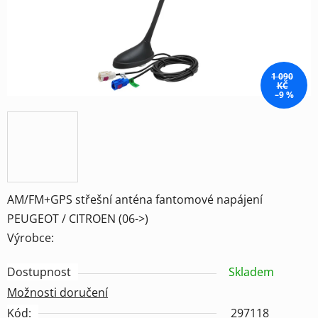
1 090
KČ
–9 %
AM/FM+GPS střešní anténa fantomové napájení
PEUGEOT / CITROEN (06->)
Výrobce:
Dostupnost
Skladem
Možnosti doručení
Kód:
297118