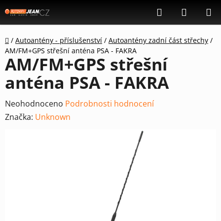
Přejít
Hledat
NÁKUP
na
KOŠÍK
obsah
Domů
/
Autoantény - příslušenství
/
Autoantény zadní část střechy
/
AM/FM+GPS střešní anténa PSA - FAKRA
AM/FM+GPS střešní
anténa PSA - FAKRA
Průměrné
Neohodnoceno
Podrobnosti hodnocení
hodnocení
Značka:
Unknown
produktu
je
0,0
z
5
hvězdiček.