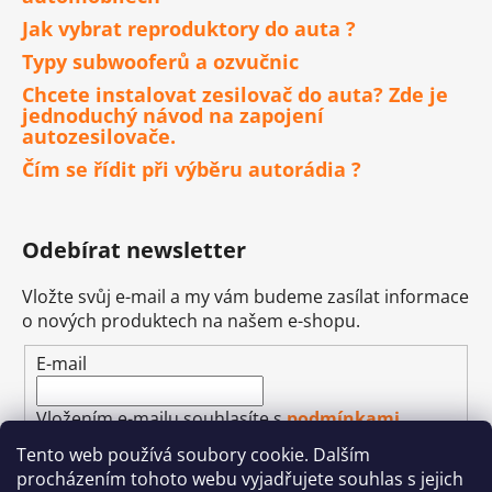
Jak vybrat reproduktory do auta ?
Typy subwooferů a ozvučnic
Chcete instalovat zesilovač do auta? Zde je
jednoduchý návod na zapojení
autozesilovače.
Čím se řídit při výběru autorádia ?
Odebírat newsletter
Vložte svůj e-mail a my vám budeme zasílat informace
o nových produktech na našem e-shopu.
E-mail
Vložením e-mailu souhlasíte s
podmínkami
ochrany osobních údajů
Tento web používá soubory cookie. Dalším
procházením tohoto webu vyjadřujete souhlas s jejich