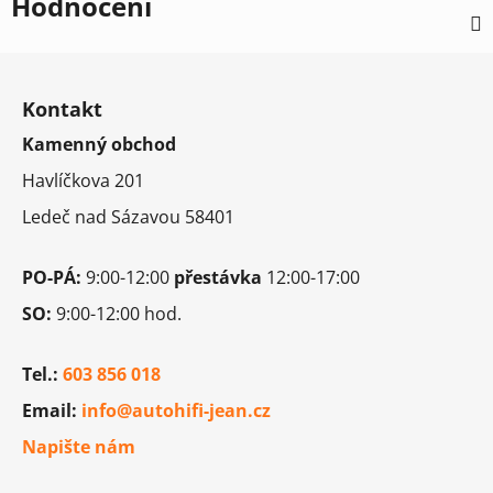
Hodnocení
Z
á
Kontakt
p
Kamenný obchod
a
t
Havlíčkova 201
í
Ledeč nad Sázavou 58401
PO-PÁ:
9:00-12:00
přestávka
12:00-17:00
SO:
9:00-12:00 hod.
Tel.:
603 856 018
Email:
info@autohifi-jean.cz
Napište nám