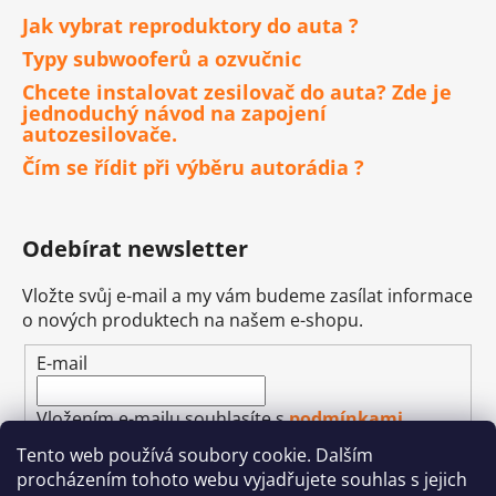
Jak vybrat reproduktory do auta ?
Typy subwooferů a ozvučnic
Chcete instalovat zesilovač do auta? Zde je
jednoduchý návod na zapojení
autozesilovače.
Čím se řídit při výběru autorádia ?
Odebírat newsletter
Vložte svůj e-mail a my vám budeme zasílat informace
o nových produktech na našem e-shopu.
E-mail
Vložením e-mailu souhlasíte s
podmínkami
ochrany osobních údajů
Tento web používá soubory cookie. Dalším
procházením tohoto webu vyjadřujete souhlas s jejich