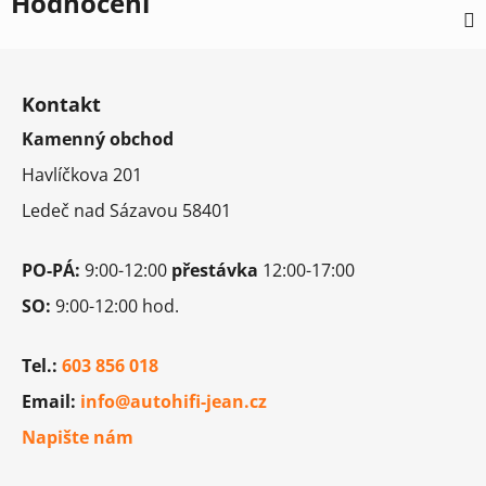
Hodnocení
Z
á
Kontakt
p
Kamenný obchod
a
t
Havlíčkova 201
í
Ledeč nad Sázavou 58401
PO-PÁ:
9:00-12:00
přestávka
12:00-17:00
SO:
9:00-12:00 hod.
Tel.:
603 856 018
Email:
info@autohifi-jean.cz
Napište nám