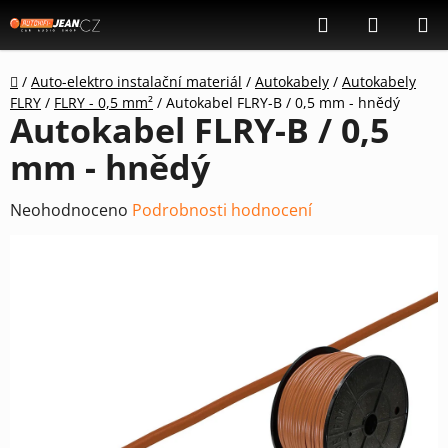
Přejít
Hledat
NÁKUP
na
KOŠÍK
obsah
Domů
/
Auto-elektro instalační materiál
/
Autokabely
/
Autokabely
FLRY
/
FLRY - 0,5 mm²
/
Autokabel FLRY-B / 0,5 mm - hnědý
Autokabel FLRY-B / 0,5
mm - hnědý
Průměrné
Neohodnoceno
Podrobnosti hodnocení
hodnocení
produktu
je
0,0
z
5
hvězdiček.