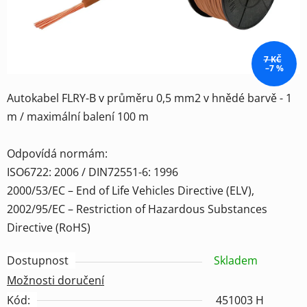
7 KČ
–7 %
Autokabel FLRY-B v průměru 0,5 mm2 v hnědé barvě - 1
m / maximální balení 100 m
Odpovídá normám:
ISO6722: 2006 / DIN72551-6: 1996
2000/53/EC – End of Life Vehicles Directive (ELV),
2002/95/EC – Restriction of Hazardous Substances
Directive (RoHS)
Dostupnost
Skladem
Možnosti doručení
Kód:
451003 H