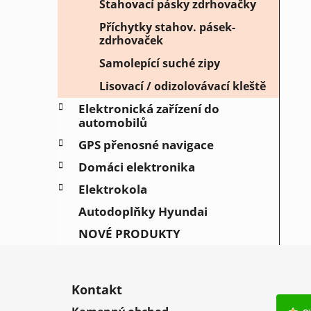
Stahovací pásky zdrhovačky
Příchytky stahov. pásek-
zdrhovaček
Samolepící suché zipy
Lisovací / odizolovávací kleště
Elektronická zařízení do
automobilů
GPS přenosné navigace
Domáci elektronika
Elektrokola
Autodoplňky Hyundai
NOVÉ PRODUKTY
Z
á
Kontakt
p