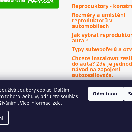
Reproduktory - konstr
Rozměry a umístění
reproduktorů v
automobilech
Jak vybrat reprodukto
auta ?
Typy subwooferů a ozv
Chcete instalovat zesi
do auta? Zde je jedno
návod na zapojení
autozesilovače.
Čím se řídit při výběru
autorádia ?
používá soubory cookie. Dalším
Odmítnout
S
m tohoto webu vyjadřujete souhlas
užíváním.. Více informací
zde
.
ní
a vyhrazena.