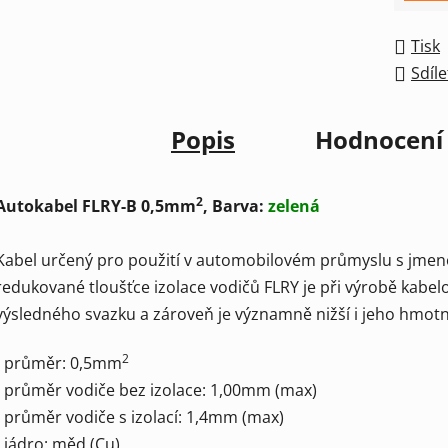
Tisk
Sdíle
Popis
Hodnocení
2
Autokabel FLRY-B 0,5mm
, Barva:
zelená
Kabel určený pro použití v automobilovém průmyslu s jmen
redukované tloušťce izolace vodičů FLRY je při výrobě kab
výsledného svazku a zároveň je významně nižší i jeho hmotn
2
- průměr: 0,5mm
- průměr vodiče bez izolace: 1,00mm (max)
- průměr vodiče s izolací: 1,4mm (max)
- jádro: měd (Cu)