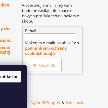
ukce
Vložte svůj e-mail a my vám
budeme zasílat informace o
nových produktech na našem e-
shopu.
ry do
E-mail
učnic
Vložením e-mailu souhlasíte s
lovač
podmínkami ochrany
duchý
osobních údajů
PŘIHLÁSIT SE
ouhlasím
Vytvořil Shoptet
&
Betechnik