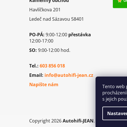
Kamenný obchod
a
Havlíčkova 201
t
í
Ledeč nad Sázavou 58401
PO-PÁ:
9:00-12:00
přestávka
12:00-17:00
SO:
9:00-12:00 hod.
Tel.:
603 856 018
Email:
info@autohifi-jean.cz
Napište nám
Tento web 
procházení
s jejich po
Nastave
Copyright 2026
Autohifi-JEAN
. Všechna práv