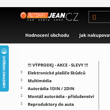
Přejít
na
obsah
Hodnocení obchodu
Jak nakupova
P
K
Přeskočit
!!! VÝPRODEJ - AKCE - SLEVY !!!
a
o
kategorie
Elektronické plašiče škůdců
t
s
e
Multimédia
t
g
r
Autorádia 1DIN / 2DIN
o
a
r
Montáž autorádia - příslušenství
i
n
Reproduktory do auta
e
n