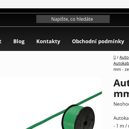
t
Blog
Kontakty
Obchodní podmínky
Domů
/
Auto-
Autokab
mm - ze
Aut
mm
Průmě
Neoho
hodnoc
Autoka
produk
- 1 m /
je