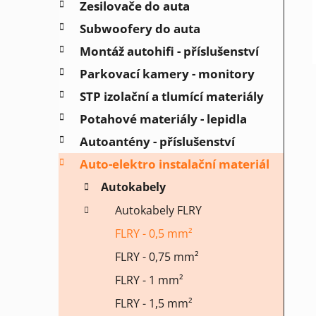
Zesilovače do auta
í
Subwoofery do auta
p
a
Montáž autohifi - příslušenství
n
Parkovací kamery - monitory
e
STP izolační a tlumící materiály
l
Potahové materiály - lepidla
Autoantény - příslušenství
Auto-elektro instalační materiál
Autokabely
Autokabely FLRY
FLRY - 0,5 mm²
FLRY - 0,75 mm²
FLRY - 1 mm²
FLRY - 1,5 mm²