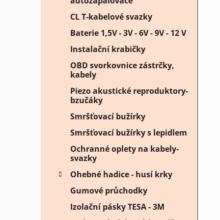
autozapalovače
CL T-kabelové svazky
Baterie 1,5V - 3V - 6V - 9V - 12 V
Instalační krabičky
OBD svorkovnice zástrčky,
kabely
Piezo akustické reproduktory-
bzučáky
Smršťovací bužírky
Smršťovací bužírky s lepidlem
Ochranné oplety na kabely-
svazky
Ohebné hadice - husí krky
Gumové průchodky
Izolační pásky TESA - 3M