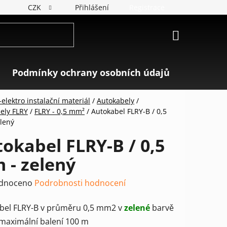
CZK
Přihlášení
Registrace
NÁKUPNÍ
KOŠÍK
Podmínky ochrany osobních údajů
Značky
elektro instalační materiál
/
Autokabely
/
ely FLRY
/
FLRY - 0,5 mm²
/
Autokabel FLRY-B / 0,5
lený
okabel FLRY-B / 0,5
 - zelený
rné
dnoceno
Podrobnosti hodnocení
ení
bel FLRY-B v průměru 0,5 mm2 v
zelené
barvě
tu
 maximální balení 100 m