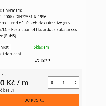
ídá normám:
2: 2006 / DIN72551-6: 1996
/EC – End of Life Vehicles Directive (ELV),
ek.
5/EC – Restriction of Hazardous Substances
ve (RoHS)
nost
Skladem
ti doručení
451003 Z
–7 %
50 Kč
/ m
Kč bez DPH
 cena:
DO KOŠÍKU