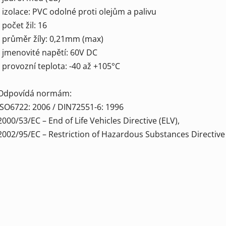
- izolace: PVC odolné proti olejům a palivu
- počet žil: 16
- průměr žíly: 0,21mm (max)
- jmenovité napětí: 60V DC
- provozní teplota: -40 až +105°C
Odpovídá normám:
ISO6722: 2006 / DIN72551-6: 1996
2000/53/EC – End of Life Vehicles Directive (ELV),
2002/95/EC – Restriction of Hazardous Substances Directive