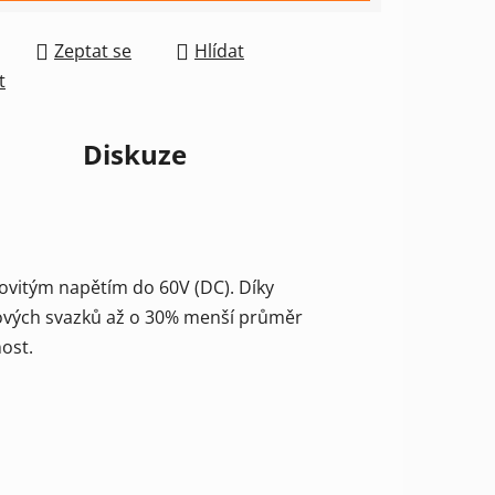
Zeptat se
Hlídat
t
Diskuze
ovitým napětím do 60V (DC). Díky
elových svazků až o 30% menší průměr
ost.