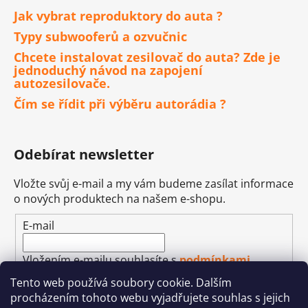
Jak vybrat reproduktory do auta ?
Typy subwooferů a ozvučnic
Chcete instalovat zesilovač do auta? Zde je
jednoduchý návod na zapojení
autozesilovače.
Čím se řídit při výběru autorádia ?
Odebírat newsletter
Vložte svůj e-mail a my vám budeme zasílat informace
o nových produktech na našem e-shopu.
E-mail
Vložením e-mailu souhlasíte s
podmínkami
ochrany osobních údajů
Tento web používá soubory cookie. Dalším
procházením tohoto webu vyjadřujete souhlas s jejich