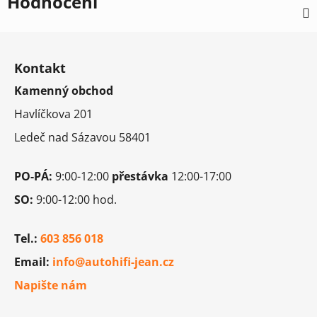
Hodnocení
Z
á
Kontakt
p
Kamenný obchod
a
t
Havlíčkova 201
í
Ledeč nad Sázavou 58401
PO-PÁ:
9:00-12:00
přestávka
12:00-17:00
SO:
9:00-12:00 hod.
Tel.:
603 856 018
Email:
info@autohifi-jean.cz
Napište nám