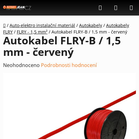
Přejít
Hledat
NÁKUP
na
KOŠÍK
obsah
Domů
/
Auto-elektro instalační materiál
/
Autokabely
/
Autokabely
FLRY
/
FLRY - 1,5 mm²
/
Autokabel FLRY-B / 1,5 mm - červený
Autokabel FLRY-B / 1,5
mm - červený
Průměrné
Neohodnoceno
Podrobnosti hodnocení
hodnocení
produktu
je
0,0
z
5
hvězdiček.