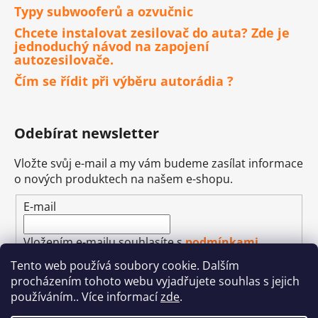
Typy subwooferů a ozvučnic
Chcete instalovat zesilovač do auta? Zde je
jednoduchý návod na zapojení
autozesilovače.
Čím se řídit při výběru autorádia ?
Odebírat newsletter
Vložte svůj e-mail a my vám budeme zasílat informace
o nových produktech na našem e-shopu.
E-mail
Vložením e-mailu souhlasíte s
podmínkami
ochrany osobních údajů
Tento web používá soubory cookie. Dalším
procházením tohoto webu vyjadřujete souhlas s jejich
PŘIHLÁSIT SE
používáním.. Více informací
zde
.