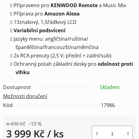
Připraveno pro
KENWOOD Remote
a Music Mix
Příprava pro
Amazon Alexa
13znakový, 1,5řádkový LCD
Variabilní podsvícení
Jazyky menu: angličtina/ruština/
španělština/francouzština/němčina
2x RCA preouty (2,5 V; přední + zadní/sub)
Ochranný potah základní desky pro
odolnost proti
vlhku
Dostupnost
Skladem
Možnosti doručení
Kód:
17986
4 490 Kč
–10 %
3 999 Kč
/ ks