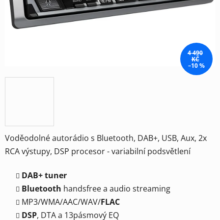
4 490
KČ
–10 %
Voděodolné autorádio s Bluetooth, DAB+, USB, Aux, 2x
RCA výstupy, DSP procesor - variabilní podsvětlení
DAB+ tuner
Bluetooth
handsfree a audio streaming
MP3/WMA/AAC/WAV/
FLAC
DSP
, DTA a 13pásmový EQ