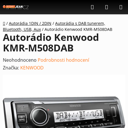
Přejít
Hledat
NÁKUP
na
KOŠÍK
obsah
Domů
/
Autorádia 1DIN / 2DIN
/
Autorádia s DAB tunerem,
Bluetooth, USB, Aux
/
Autorádio Kenwood KMR-M508DAB
Autorádio Kenwood
KMR-M508DAB
Průměrné
Neohodnoceno
Podrobnosti hodnocení
hodnocení
Značka:
KENWOOD
produktu
je
0,0
z
5
hvězdiček.