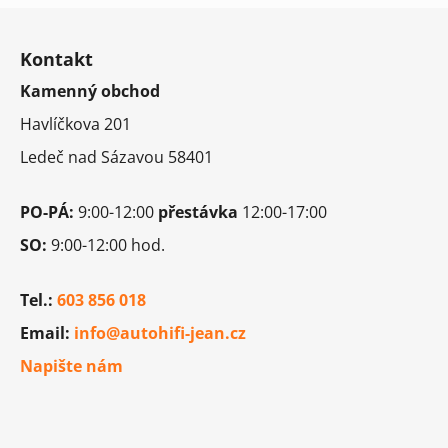
Z
á
Kontakt
p
Kamenný obchod
a
t
Havlíčkova 201
í
Ledeč nad Sázavou 58401
PO-PÁ:
9:00-12:00
přestávka
12:00-17:00
SO:
9:00-12:00 hod.
Tel.:
603 856 018
Email:
info@autohifi-jean.cz
Napište nám