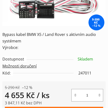
5 290
KČ
–12 %
Bypass kabel BMW X5 / Land Rover s aktivním audio
systémem
Výrobce:
Dostupnost
Skladem
Možnosti doručení
Kód:
247011
5 290 Kč
–12 %
4 655 Kč
/ ks
3 847,11 Kč bez DPH