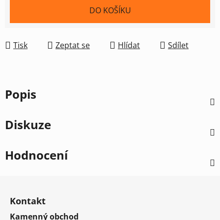
Měrná cena:
DO KOŠÍKU
Tisk
Zeptat se
Hlídat
Sdílet
Popis
Diskuze
Hodnocení
Z
á
Kontakt
p
Kamenný obchod
a