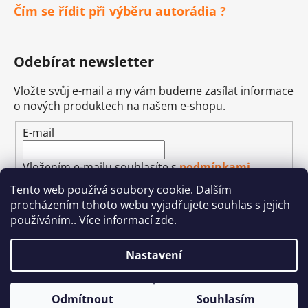
Čím se řídit při výběru autorádia ?
Odebírat newsletter
Vložte svůj e-mail a my vám budeme zasílat informace
o nových produktech na našem e-shopu.
E-mail
Vložením e-mailu souhlasíte s
podmínkami
ochrany osobních údajů
Tento web používá soubory cookie. Dalším
procházením tohoto webu vyjadřujete souhlas s jejich
PŘIHLÁSIT SE
používáním.. Více informací
zde
.
Nastavení
Vytvořil Shoptet
&
Betechnik
Odmítnout
Souhlasím
Copyright 2026
Autohifi-JEAN
. Všechna práva