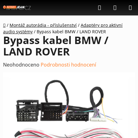
Přejít
Hledat
NÁKUP
na
KOŠÍK
obsah
Domů
/
Montáž autorádia - příslušenství
/
Adaptéry pro aktivní
audio systémy
/
Bypass kabel BMW / LAND ROVER
Bypass kabel BMW /
LAND ROVER
Průměrné
Neohodnoceno
Podrobnosti hodnocení
hodnocení
produktu
je
0,0
z
5
hvězdiček.