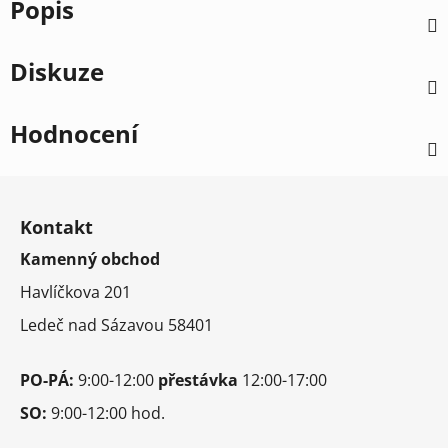
Popis
Diskuze
Hodnocení
Z
á
Kontakt
p
Kamenný obchod
a
t
Havlíčkova 201
í
Ledeč nad Sázavou 58401
PO-PÁ:
9:00-12:00
přestávka
12:00-17:00
SO:
9:00-12:00 hod.