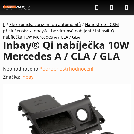
Přejít
Hledat
NÁKUP
na
KOŠÍK
obsah
Domů
/
Elektronická zařízení do automobilů
/
Handsfree - GSM
příslušenství
/
Inbay® - bezdrátové nabíjení
/
Inbay® Qi
nabíječka 10W Mercedes A / CLA / GLA
Inbay® Qi nabíječka 10W
Mercedes A / CLA / GLA
Průměrné
Neohodnoceno
Podrobnosti hodnocení
hodnocení
Značka:
Inbay
produktu
je
0,0
z
5
hvězdiček.