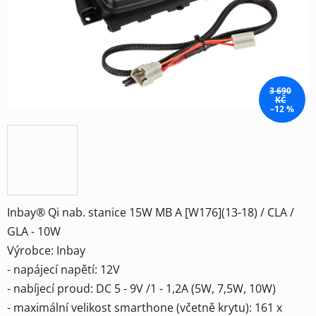
3 690
KČ
–12 %
Inbay® Qi nab. stanice 15W MB A [W176](13-18) / CLA /
GLA - 10W
Výrobce: Inbay
- napájecí napětí: 12V
- nabíjecí proud: DC 5 - 9V /1 - 1,2A (5W, 7,5W, 10W)
- maximální velikost smarthone (včetně krytu): 161 x