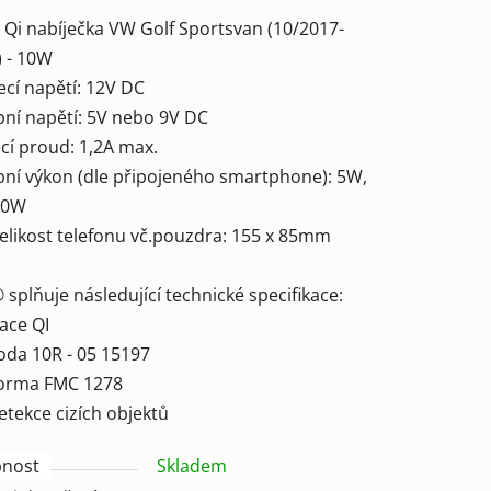
tu
 Qi nabíječka VW Golf Sportsvan (10/2017-
) - 10W
ecí napětí: 12V DC
pní napětí: 5V nebo 9V DC
ecí proud: 1,2A max.
ek.
upní výkon (dle připojeného smartphone): 5W,
10W
velikost telefonu vč.pouzdra: 155 x 85mm
splňuje následující technické specifikace:
kace QI
oda 10R - 05 15197
orma FMC 1278
tekce cizích objektů
nost
Skladem