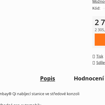
Možnos
Kód:
2 
2 305
Měrná
Tisk
Sdíle
Popis
Hodnocení
Inbay® Qi nabíjecí stanice ve středové konzoli