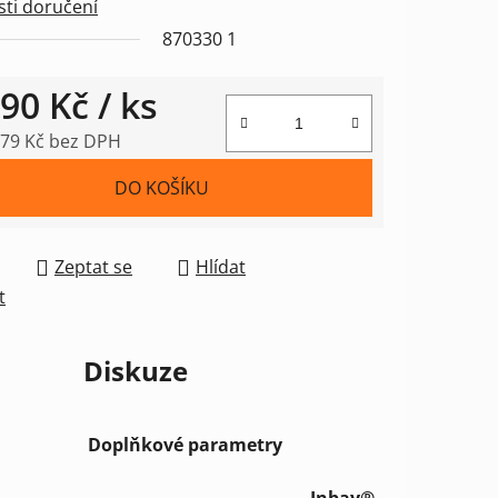
ti doručení
870330 1
790 Kč
/ ks
,79 Kč bez DPH
 cena:
DO KOŠÍKU
Zeptat se
Hlídat
t
Diskuze
Doplňkové parametry