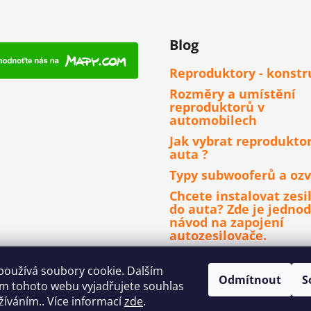
Blog
Reproduktory - konstr
Rozměry a umístění
reproduktorů v
automobilech
Jak vybrat reprodukto
auta ?
Typy subwooferů a ozv
Chcete instalovat zesi
do auta? Zde je jedno
návod na zapojení
autozesilovače.
Čím se řídit při výběru
autorádia ?
používá soubory cookie. Dalším
Odmítnout
S
m tohoto webu vyjadřujete souhlas
užíváním.. Více informací
zde
.