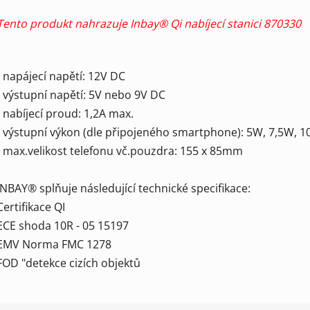
Tento produkt nahrazuje Inbay® Qi nabíjecí stanici 870330
- napájecí napětí: 12V DC
- výstupní napětí: 5V nebo 9V DC
- nabíjecí proud: 1,2A max.
- výstupní výkon (dle připojeného smartphone): 5W, 7,5W, 
- max.velikost telefonu vč.pouzdra: 155 x 85mm
INBAY® splňuje následující technické specifikace:
Certifikace QI
ECE shoda 10R - 05 15197
EMV Norma FMC 1278
FOD "detekce cizích objektů