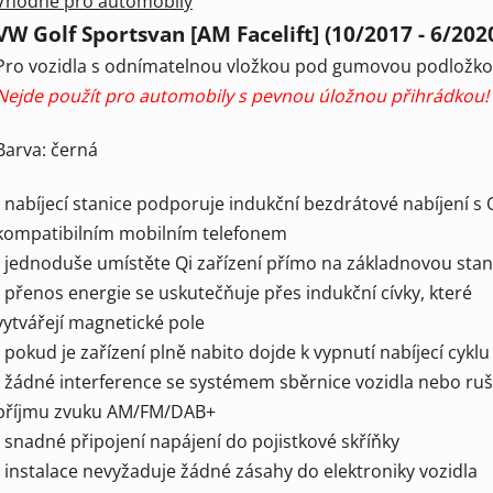
Vhodné pro automobily
VW Golf Sportsvan [AM Facelift] (10/2017 - 6/202
Pro vozidla s odnímatelnou vložkou pod gumovou podložko
Nejde použít pro automobily s pevnou úložnou přihrádkou!
Barva: černá
- nabíjecí stanice podporuje indukční bezdrátové nabíjení s 
kompatibilním mobilním telefonem
- jednoduše umístěte Qi zařízení přímo na základnovou stan
- přenos energie se uskutečňuje přes indukční cívky, které
vytvářejí magnetické pole
- pokud je zařízení plně nabito dojde k vypnutí nabíjecí cyklu
- žádné interference se systémem sběrnice vozidla nebo ruš
příjmu zvuku AM/FM/DAB+
- snadné připojení napájení do pojistkové skříňky
- instalace nevyžaduje žádné zásahy do elektroniky vozidla