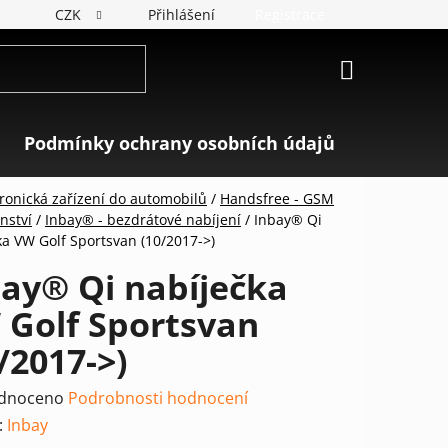
CZK
Přihlášení
Registrace
NÁKUPNÍ
KOŠÍK
Podmínky ochrany osobních údajů
Značky
tronická zařízení do automobilů
/
Handsfree - GSM
nství
/
Inbay® - bezdrátové nabíjení
/
Inbay® Qi
ka VW Golf Sportsvan (10/2017->)
ay® Qi nabíječka
 Golf Sportsvan
/2017->)
rné
dnoceno
Podrobnosti hodnocení
ení
:
Inbay