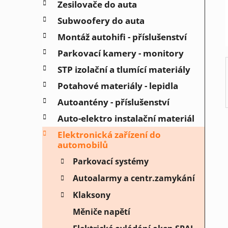
Zesilovače do auta
í
Subwoofery do auta
p
a
Montáž autohifi - příslušenství
n
Parkovací kamery - monitory
e
STP izolační a tlumící materiály
l
Potahové materiály - lepidla
Autoantény - příslušenství
Auto-elektro instalační materiál
Elektronická zařízení do
automobilů
Parkovací systémy
Autoalarmy a centr.zamykání
Klaksony
Měniče napětí