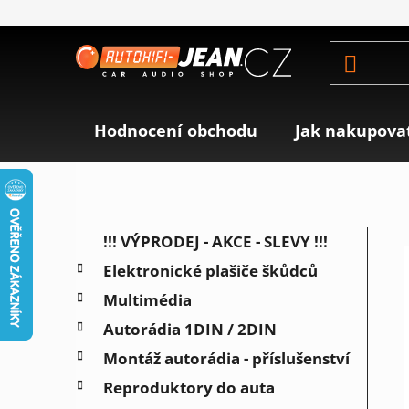
Přejít
na
obsah
Hodnocení obchodu
Jak nakupova
P
K
Přeskočit
!!! VÝPRODEJ - AKCE - SLEVY !!!
a
o
kategorie
Elektronické plašiče škůdců
t
s
e
Multimédia
t
g
r
Autorádia 1DIN / 2DIN
o
a
r
Montáž autorádia - příslušenství
i
n
Reproduktory do auta
e
n