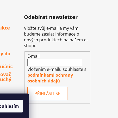
Odebírat newsletter
ukce
Vložte svůj e-mail a my vám
budeme zasílat informace o
nových produktech na našem e-
shopu.
ry do
E-mail
učnic
Vložením e-mailu souhlasíte s
lovač
podmínkami ochrany
duchý
osobních údajů
PŘIHLÁSIT SE
ouhlasím