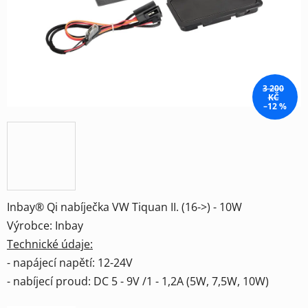
3 200
KČ
–12 %
Inbay® Qi nabíječka VW Tiquan II. (16->) - 10W
Výrobce: Inbay
Technické údaje:
- napájecí napětí: 12-24V
- nabíjecí proud: DC 5 - 9V /1 - 1,2A (5W, 7,5W, 10W)