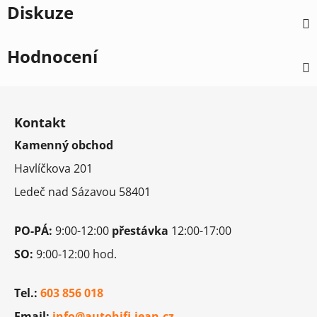
Diskuze
Hodnocení
Z
á
Kontakt
p
Kamenný obchod
a
t
Havlíčkova 201
í
Ledeč nad Sázavou 58401
PO-PÁ:
9:00-12:00
přestávka
12:00-17:00
SO:
9:00-12:00 hod.
Tel.:
603 856 018
Email:
info@autohifi-jean.cz