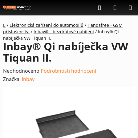
Přejít
Hledat
NÁKUP
na
KOŠÍK
obsah
Domů
/
Elektronická zařízení do automobilů
/
Handsfree - GSM
příslušenství
/
Inbay® - bezdrátové nabíjení
/
Inbay® Qi
nabíječka VW Tiquan II.
Inbay® Qi nabíječka VW
Tiquan II.
Průměrné
Neohodnoceno
Podrobnosti hodnocení
hodnocení
Značka:
Inbay
produktu
je
0,0
z
5
hvězdiček.