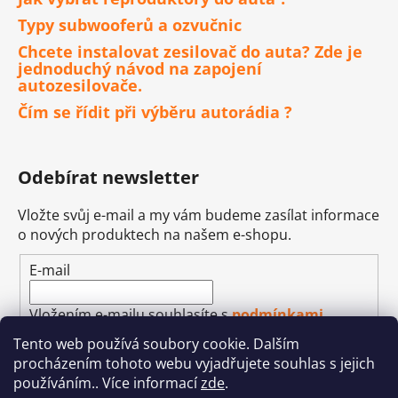
Typy subwooferů a ozvučnic
Chcete instalovat zesilovač do auta? Zde je
jednoduchý návod na zapojení
autozesilovače.
Čím se řídit při výběru autorádia ?
Odebírat newsletter
Vložte svůj e-mail a my vám budeme zasílat informace
o nových produktech na našem e-shopu.
E-mail
Vložením e-mailu souhlasíte s
podmínkami
ochrany osobních údajů
Tento web používá soubory cookie. Dalším
procházením tohoto webu vyjadřujete souhlas s jejich
PŘIHLÁSIT SE
používáním.. Více informací
zde
.