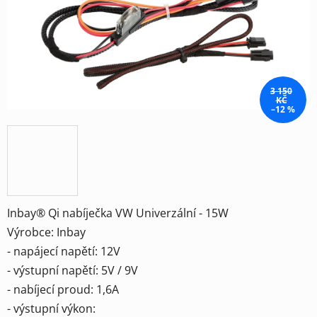
3 150
KČ
–12 %
Inbay® Qi nabíječka VW Univerzální - 15W
Výrobce: Inbay
- napájecí napětí: 12V
- výstupní napětí: 5V / 9V
- nabíjecí proud: 1,6A
- výstupní výkon: