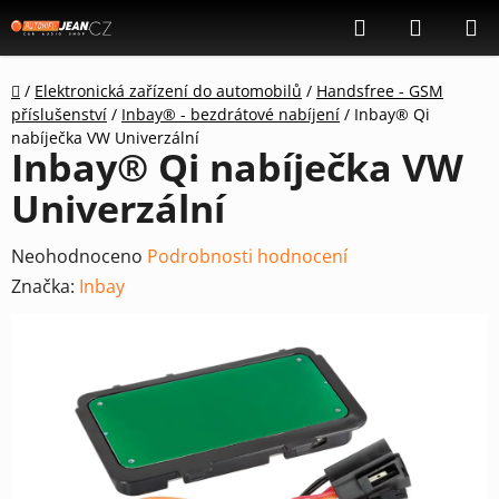
Přejít
Hledat
NÁKUP
na
KOŠÍK
obsah
Domů
/
Elektronická zařízení do automobilů
/
Handsfree - GSM
příslušenství
/
Inbay® - bezdrátové nabíjení
/
Inbay® Qi
nabíječka VW Univerzální
Inbay® Qi nabíječka VW
Univerzální
Průměrné
Neohodnoceno
Podrobnosti hodnocení
hodnocení
Značka:
Inbay
produktu
je
0,0
z
5
hvězdiček.