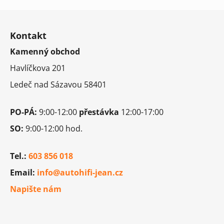
Z
á
Kontakt
p
Kamenný obchod
a
t
Havlíčkova 201
í
Ledeč nad Sázavou 58401
PO-PÁ:
9:00-12:00
přestávka
12:00-17:00
SO:
9:00-12:00 hod.
Tel.:
603 856 018
Email:
info@autohifi-jean.cz
Napište nám