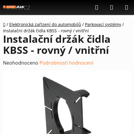
Přejít
Hledat
NÁKUP
na
KOŠÍK
obsah
Domů
/
Elektronická zařízení do automobilů
/
Parkovací systémy
/
Instalační držák čidla KBSS - rovný / vnitřní
Instalační držák čidla
KBSS - rovný / vnitřní
Průměrné
Neohodnoceno
Podrobnosti hodnocení
hodnocení
produktu
je
0,0
z
5
hvězdiček.