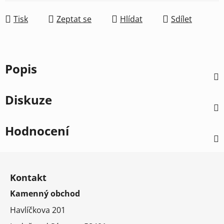
Tisk
Zeptat se
Hlídat
Sdílet
Popis
Diskuze
Hodnocení
Z
á
Kontakt
p
Kamenný obchod
a
t
Havlíčkova 201
í