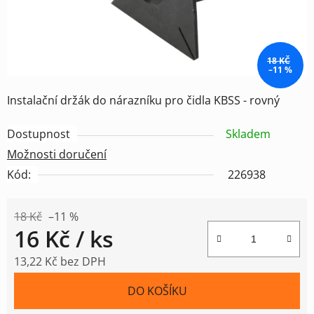
18 KČ
–11 %
Instalační držák do nárazníku pro čidla KBSS - rovný
Dostupnost
Skladem
Možnosti doručení
Kód:
226938
18 Kč
–11 %
16 Kč
/ ks
13,22 Kč bez DPH
Měrná cena:
DO KOŠÍKU