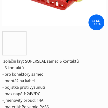
33 KČ
–12 %
Izolační kryt SUPERSEAL samec 6 kontaktů
- 6 kontaktů
- pro konektory samec
- montáž na kabel
- pojistka proti vysunutí
- max.napětí: 24V/DC
- jmenovitý proud: 14A
- materiál: Polyamid PA66