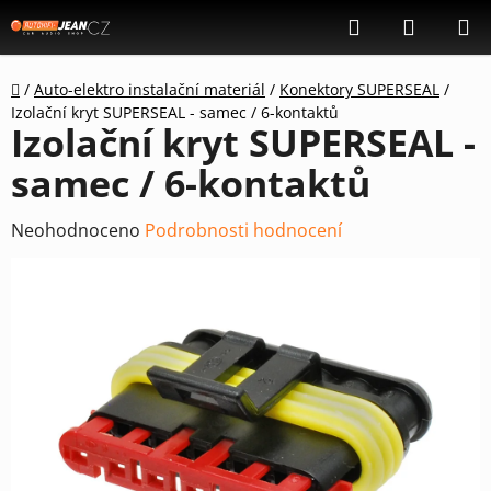
Přejít
Hledat
NÁKUP
na
KOŠÍK
obsah
Domů
/
Auto-elektro instalační materiál
/
Konektory SUPERSEAL
/
Izolační kryt SUPERSEAL - samec / 6-kontaktů
Izolační kryt SUPERSEAL -
samec / 6-kontaktů
Průměrné
Neohodnoceno
Podrobnosti hodnocení
hodnocení
produktu
je
0,0
z
5
hvězdiček.