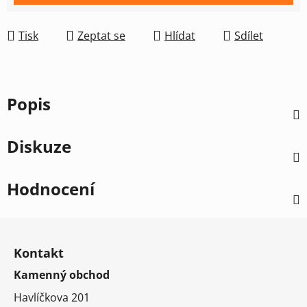
Tisk
Zeptat se
Hlídat
Sdílet
Popis
Diskuze
Hodnocení
Z
á
Kontakt
p
Kamenný obchod
a
t
Havlíčkova 201