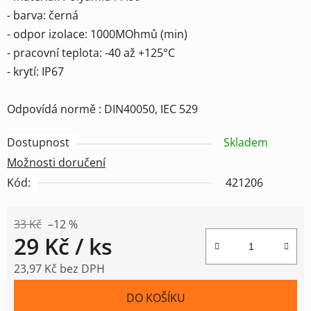
- barva: černá
- odpor izolace: 1000MOhmů (min)
- pracovní teplota: -40 až +125°C
- krytí: IP67
Odpovídá normě : DIN40050, IEC 529
Dostupnost
Skladem
Možnosti doručení
Kód:
421206
33 Kč
–12 %
29 Kč
/ ks
23,97 Kč bez DPH
Měrná cena:
DO KOŠÍKU