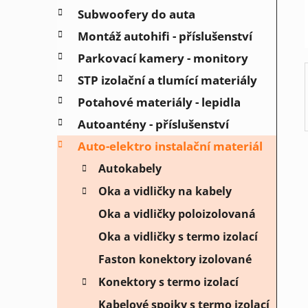
í
Subwoofery do auta
p
a
Montáž autohifi - příslušenství
n
Parkovací kamery - monitory
e
STP izolační a tlumící materiály
l
Potahové materiály - lepidla
Autoantény - příslušenství
Auto-elektro instalační materiál
Autokabely
Oka a vidličky na kabely
Oka a vidličky poloizolovaná
Oka a vidličky s termo izolací
Faston konektory izolované
Konektory s termo izolací
Kabelové spojky s termo izolací