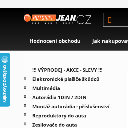
Přejít
na
obsah
Hodnocení obchodu
Jak nakupova
P
K
Přeskočit
!!! VÝPRODEJ - AKCE - SLEVY !!!
a
o
kategorie
Elektronické plašiče škůdců
t
s
e
Multimédia
t
g
r
Autorádia 1DIN / 2DIN
o
a
r
Montáž autorádia - příslušenství
i
n
Reproduktory do auta
e
n
Zesilovače do auta