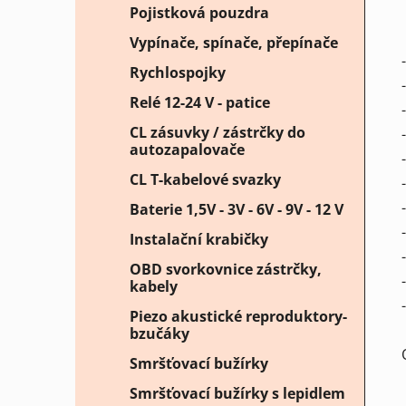
Pojistková pouzdra
Vypínače, spínače, přepínače
Rychlospojky
Relé 12-24 V - patice
CL zásuvky / zástrčky do
autozapalovače
CL T-kabelové svazky
Baterie 1,5V - 3V - 6V - 9V - 12 V
Instalační krabičky
OBD svorkovnice zástrčky,
kabely
Piezo akustické reproduktory-
bzučáky
Smršťovací bužírky
Smršťovací bužírky s lepidlem