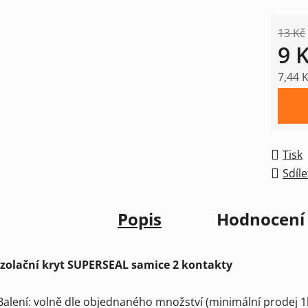
13 Kč
9 
7,44 
Měrná
Tisk
Sdíle
Popis
Hodnocení
Izolační kryt SUPERSEAL samice 2 kontakty
Balení: volně dle objednaného množství (minimální prodej 1