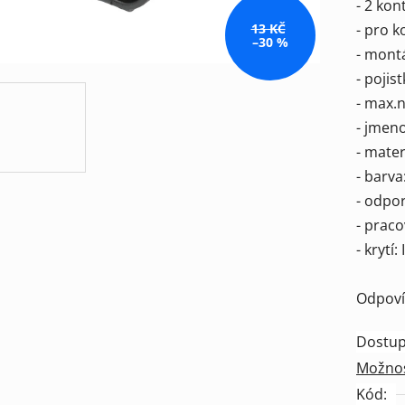
- 2 kon
je
- pro 
13 KČ
0,0
–30 %
- mont
z
- pojis
5
- max.
hvězdič
- jmen
- mater
- barva
- odpo
- praco
- krytí:
Odpoví
Dostup
Možnos
Kód: