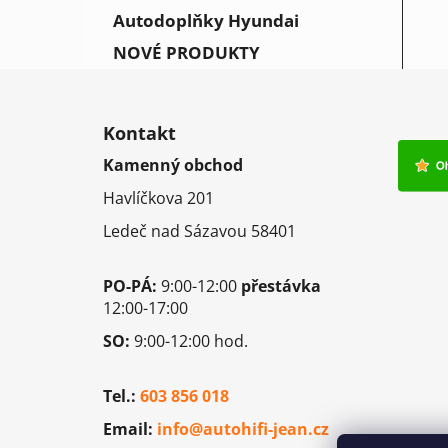
Autodoplňky Hyundai
NOVÉ PRODUKTY
Z
á
Kontakt
p
Kamenný obchod
a
Havlíčkova 201
t
í
Ledeč nad Sázavou 58401
PO-PÁ:
9:00-12:00
přestávka
12:00-17:00
SO:
9:00-12:00 hod.
Tel.:
603 856 018
Email:
info@autohifi-jean.cz