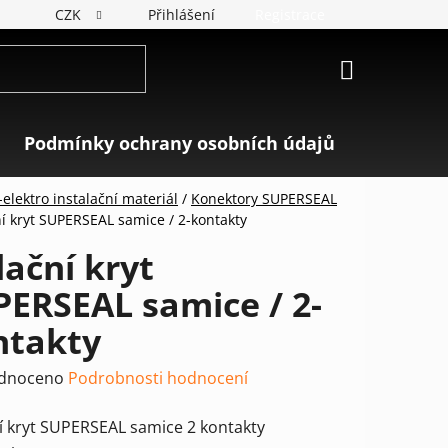
CZK
Přihlášení
Registrace
NÁKUPNÍ
KOŠÍK
Podmínky ochrany osobních údajů
Značky
elektro instalační materiál
/
Konektory SUPERSEAL
ní kryt SUPERSEAL samice / 2-kontakty
lační kryt
ERSEAL samice / 2-
ntakty
rné
dnoceno
Podrobnosti hodnocení
ení
ní kryt SUPERSEAL samice 2 kontakty
tu