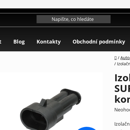
t
Blog
Kontakty
Obchodní podmínky
Domů
/
Auto-
/
Izolač
Izo
SUP
ko
Průmě
Neoho
hodnoc
Izolač
produk