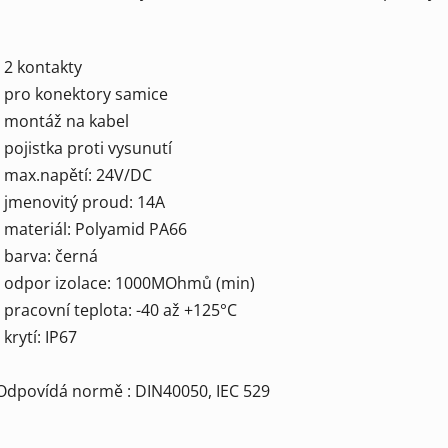
- 2 kontakty
- pro konektory samice
- montáž na kabel
- pojistka proti vysunutí
- max.napětí: 24V/DC
- jmenovitý proud: 14A
- materiál: Polyamid PA66
- barva: černá
- odpor izolace: 1000MOhmů (min)
- pracovní teplota: -40 až +125°C
- krytí: IP67
Odpovídá normě : DIN40050, IEC 529