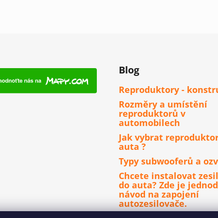
Blog
Reproduktory - konstr
Rozměry a umístění
reproduktorů v
automobilech
Jak vybrat reprodukto
auta ?
Typy subwooferů a ozv
Chcete instalovat zesi
do auta? Zde je jedno
návod na zapojení
autozesilovače.
Čím se řídit při výběru