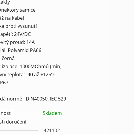
takty
konektory samice
áž na kabel
tka proti vysunutí
napětí: 24V/DC
ek.
ovitý proud: 14A
iál: Polyamid PA66
: černá
r izolace: 1000MOhmů (min)
vní teplota: -40 až +125°C
 IP67
dá normě : DIN40050, IEC 529
nost
Skladem
ti doručení
421102