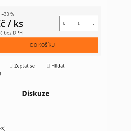
–30 %
Kč
/ ks
Kč bez DPH
 cena:
DO KOŠÍKU
Zeptat se
Hlídat
t
Diskuze
ks)